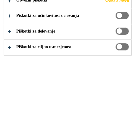
Obvezni piškotki
Vedno aktiven
Piškotki za učinkovitost delovanja
Piškotki za delovanje
Vaša košarica dokumentov
Piškotki za ciljno usmerjenost
Ni podatka
Vaši najljubši izdelki
Oznake
Ime
Opis
Ni podatka
Naše rešitve