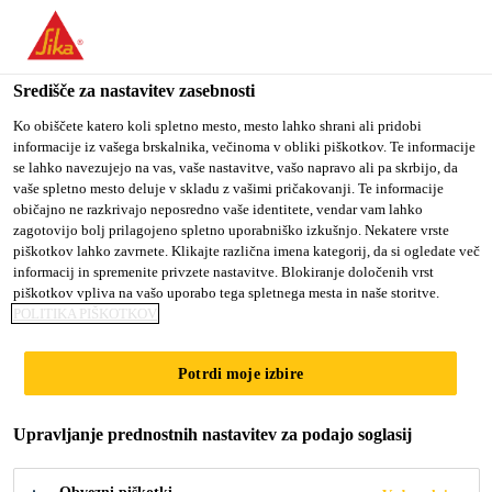
You are accessing "Sika d.o.o.", it seems you are accessing it
from "Združene države Amerike". We have a dedicated website
for your country.
Središče za nastavitev zasebnosti
TO
Ko obiščete katero koli spletno mesto, mesto lahko shrani ali pridobi
STAY ON THE SIKA
SELECT A
informacije iz vašega brskalnika, večinoma v obliki piškotkov. Te informacije
SIKA
D.O.O. WEBSITE
COUNTRY
se lahko navezujejo na vas, vaše nastavitve, vašo napravo ali pa skrbijo, da
USA
vaše spletno mesto deluje v skladu z vašimi pričakovanji. Te informacije
običajno ne razkrivajo neposredno vaše identitete, vendar vam lahko
zagotovijo bolj prilagojeno spletno uporabniško izkušnjo. Nekatere vrste
Sika d.o.o.
piškotkov lahko zavrnete. Klikajte različna imena kategorij, da si ogledate več
informacij in spremenite privzete nastavitve. Blokiranje določenih vrst
piškotkov vpliva na vašo uporabo tega spletnega mesta in naše storitve.
POLITIKA PIŠKOTKOV
MOJA SIKA
Potrdi moje izbire
Upravljanje prednostnih nastavitev za podajo soglasij