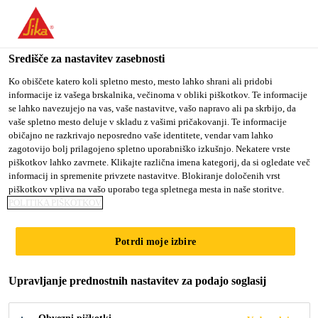
You are accessing "Sika d.o.o.", it seems you are accessing it
from "Združene države Amerike". We have a dedicated website
for your country.
Središče za nastavitev zasebnosti
TO
Ko obiščete katero koli spletno mesto, mesto lahko shrani ali pridobi
STAY ON THE SIKA
SELECT A
informacije iz vašega brskalnika, večinoma v obliki piškotkov. Te informacije
SIKA
D.O.O. WEBSITE
COUNTRY
se lahko navezujejo na vas, vaše nastavitve, vašo napravo ali pa skrbijo, da
USA
vaše spletno mesto deluje v skladu z vašimi pričakovanji. Te informacije
običajno ne razkrivajo neposredno vaše identitete, vendar vam lahko
zagotovijo bolj prilagojeno spletno uporabniško izkušnjo. Nekatere vrste
Sika d.o.o.
piškotkov lahko zavrnete. Klikajte različna imena kategorij, da si ogledate več
informacij in spremenite privzete nastavitve. Blokiranje določenih vrst
piškotkov vpliva na vašo uporabo tega spletnega mesta in naše storitve.
POLITIKA PIŠKOTKOV
GRADBENIŠTVO
Potrdi moje izbire
Upravljanje prednostnih nastavitev za podajo soglasij