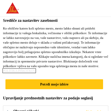
You are accessing "Sika d.o.o.", it seems you are accessing it
from "Združene države Amerike". We have a dedicated website
for your country.
Središče za nastavitev zasebnosti
TO
Ko obiščete katero koli spletno mesto, mesto lahko shrani ali pridobi
STAY ON THE SIKA
SELECT A
informacije iz vašega brskalnika, večinoma v obliki piškotkov. Te informacije
SIKA
D.O.O. WEBSITE
COUNTRY
se lahko navezujejo na vas, vaše nastavitve, vašo napravo ali pa skrbijo, da
USA
vaše spletno mesto deluje v skladu z vašimi pričakovanji. Te informacije
običajno ne razkrivajo neposredno vaše identitete, vendar vam lahko
zagotovijo bolj prilagojeno spletno uporabniško izkušnjo. Nekatere vrste
Sika d.o.o.
piškotkov lahko zavrnete. Klikajte različna imena kategorij, da si ogledate več
informacij in spremenite privzete nastavitve. Blokiranje določenih vrst
piškotkov vpliva na vašo uporabo tega spletnega mesta in naše storitve.
POLITIKA PIŠKOTKOV
SISTEMI
Potrdi moje izbire
POLAGANJA
Upravljanje prednostnih nastavitev za podajo soglasij
PLOŠČIC