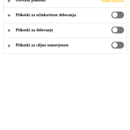
Obvezni piškotki
Vedno aktiven
Piškotki za učinkovitost delovanja
Gradbeništvo
...
Sistemi polaganja ploščic
Piškotki za delovanje
Piškotki za ciljno usmerjenost
Polaganje ploščic omogoča veliko ustvarjalnosti, saj lahko
izberete različne grafične vzorce, imitacije lesenih plošč
ali stekla. Veliko oblik, tekstur in barv v vseh velikostih je
mogoče uporabiti v skoraj neskončnih kombinacijah.
Poleg estetskega izgleda pa je ključna tudi funkcionalnost,
predvsem vodotesnost in trajna obstojnost.
Ploščice uporabljamo za različne namene, vse od
doseganja estetskega videza dekorativnih površin do
visoko funkcionalnih stenskih in talnih oblog pri vseh