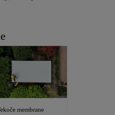
he
ekoče membrane