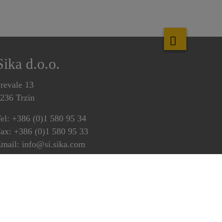
Sika d.o.o.
revale 13
236 Trzin
el: +386 (0)1 580 95 34
ax: +386 (0)1 580 95 33
mail: info@si.sika.com
rezplačna številka
80 15 20