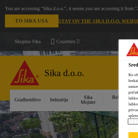
You are accessing "Sika d.o.o.", it seems you are accessing it from
TO SIKA USA
STAY ON THE SIKA D.O.O. WEBS
Skupina Sika
Countries
Sred
Sika d.o.o.
Ko ob
brska
nasta
priča
Sika
Rešitve za s
lahko
Gradbeništvo
Industrija
Mojster
obje
lahko
privz
splet
POLI