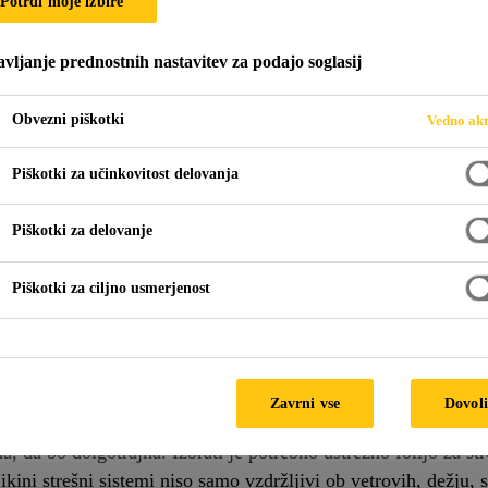
Potrdi moje izbire
vljanje prednostnih nastavitev za podajo soglasij
E
Obvezni piškotki
Vedno akt
Piškotki za učinkovitost delovanja
Piškotki za delovanje
Piškotki za ciljno usmerjenost
avljene nevarnim razmeram in se lahko sčasoma poškodujejo i
Zavrni vse
Dovoli
 uporabnike in notranjost pred nevarnostmi. Zato mora biti kri
da bo dolgotrajna. Izbrati je potrebno ustrezno folijo za stre
 Sikini strešni sistemi niso samo vzdržljivi ob vetrovih, dežju,