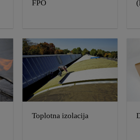
FPO
Toplotna izolacija
D