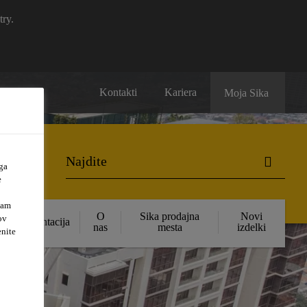
try.
Kontakti
Kariera
Moja Sika
ga
e
vam
O
Sika prodajna
Novi
ov
Dokumentacija
nas
mesta
izdelki
enite