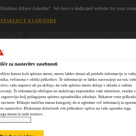
 "Združene države Amerike". We have a dedicated website for your coun
ITE
SELECT A COUNTRY
išče za nastavitev zasebnosti
iščete katero koli spletno mesto, mesto lahko shrani ali pridobi informacije iz vaše
lnika, večinoma v obliki piškotkov. Te informacije se lahko navezujejo na vas, vaš
vitve, vašo napravo ali pa skrbijo, da vaše spletno mesto deluje v skladu z vašimi
kovanji. Te informacije običajno ne razkrivajo neposredno vaše identitete, vendar 
tanovanjske
Sika hidroizolacijske
Kotiček za
 zagotovijo bolj prilagojeno spletno uporabniško izkušnjo. Nekatere vrste piškotk
kte
rešitve
arhitekte
 zavrnete. Klikajte različna imena kategorij, da si ogledate več informacij in sprem
ete nastavitve. Blokiranje določenih vrst piškotkov vpliva na vašo uporabo tega
nega mesta in naše storitve.
TIKA PIŠKOTKOV