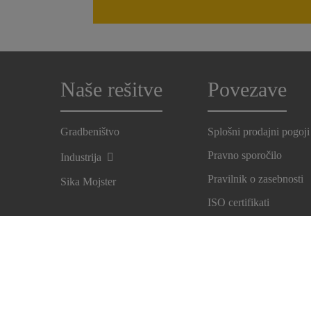
Naše rešitve
Povezave
Gradbeništvo
Splošni prodajni pogoji
Pravno sporočilo
Industrija
Pravilnik o zasebnosti
Sika Mojster
ISO certifikati