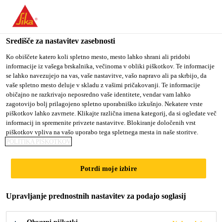
You are accessing "Sika d.o.o.", it seems you are accessing it
from "Združene države Amerike". We have a dedicated website
for your country.
Središče za nastavitev zasebnosti
TO
Ko obiščete katero koli spletno mesto, mesto lahko shrani ali pridobi
STAY ON THE SIKA
SELECT A
informacije iz vašega brskalnika, večinoma v obliki piškotkov. Te informacije
SIKA
D.O.O. WEBSITE
COUNTRY
se lahko navezujejo na vas, vaše nastavitve, vašo napravo ali pa skrbijo, da
USA
vaše spletno mesto deluje v skladu z vašimi pričakovanji. Te informacije
običajno ne razkrivajo neposredno vaše identitete, vendar vam lahko
zagotovijo bolj prilagojeno spletno uporabniško izkušnjo. Nekatere vrste
Sika d.o.o.
piškotkov lahko zavrnete. Klikajte različna imena kategorij, da si ogledate več
informacij in spremenite privzete nastavitve. Blokiranje določenih vrst
piškotkov vpliva na vašo uporabo tega spletnega mesta in naše storitve.
POLITIKA PIŠKOTKOV
ZAKAJ SE
Potrdi moje izbire
PRIDRUŽITI SIKI?
Upravljanje prednostnih nastavitev za podajo soglasij