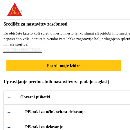
You are accessing "Sika d.o.o.", it seems you are accessing it from
TO SIKA USA
STAY ON THE SIKA D.O.O. WEBS
Središče za nastavitev zasebnosti
Ko obiščete katero koli spletno mesto, mesto lahko shrani ali pridobi informacij
neposredno vaše identitete, vendar vam lahko zagotovijo bolj prilagojeno spletn
Sika d.o.o.
in naše storitve.
POLITIKA PIŠKOTKOV
Potrdi moje izbire
NAMEN IN
Upravljanje prednostnih nastavitev za podajo soglasij
BLAGOVNA
Obvezni piškotki
ZNAMKA SIKA
Piškotki za učinkovitost delovanja
Piškotki za delovanje