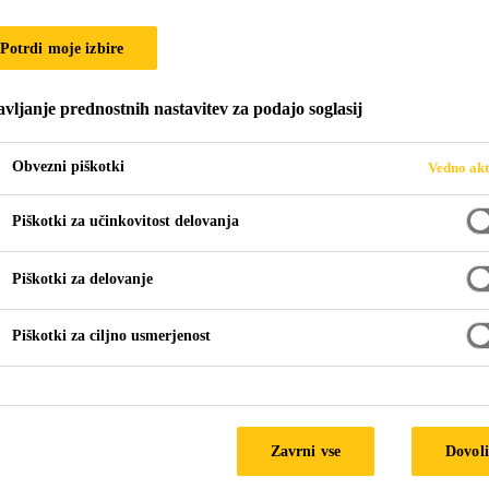
Potrdi moje izbire
 SVET OKOLI VA
vljanje prednostnih nastavitev za podajo soglasij
Obvezni piškotki
Vedno akt
Piškotki za učinkovitost delovanja
Piškotki za delovanje
Piškotki za ciljno usmerjenost
i tehnologijah na področju elastičnega lepljenja, 
izvodnjo, montažo in popravila. Od ustanovitve le
Zavrni vse
Dovoli
tje. Sikina dolga zgodovina inovacij je privedla