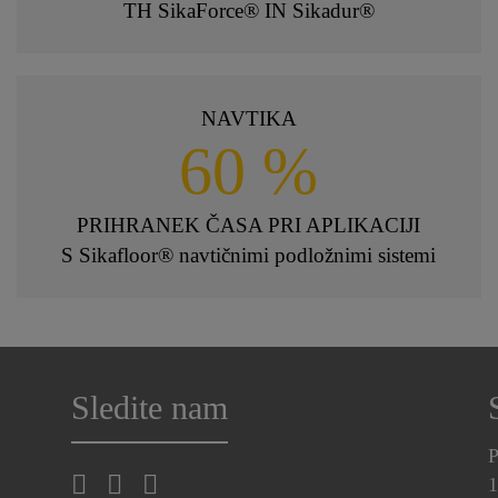
TH SikaForce® IN Sikadur®
NAVTIKA
60 %
PRIHRANEK ČASA PRI APLIKACIJI
S Sikafloor® navtičnimi podložnimi sistemi
Sledite nam
P
1