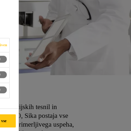
S
iven
industrijskih tesnil in
ta 1910, Sika postaja vse
 vse
 do neprimerljivega uspeha,