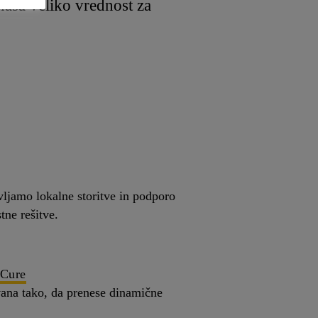
inaša veliko vrednost za
vljamo lokalne storitve in podporo
tne rešitve.
rCure
vana tako, da prenese dinamične