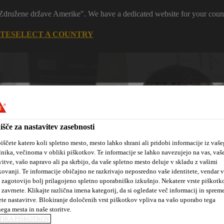
 "Združene države Amerike". We have a dedicated website for your coun
ITE
SELECT A COUNTRY
išče za nastavitev zasebnosti
iščete katero koli spletno mesto, mesto lahko shrani ali pridobi informacije iz vaše
lnika, večinoma v obliki piškotkov. Te informacije se lahko navezujejo na vas, vaš
tanovanjske
Sika hidroizolacijske
Kotiček za
vitve, vašo napravo ali pa skrbijo, da vaše spletno mesto deluje v skladu z vašimi
kte
rešitve
arhitekte
kovanji. Te informacije običajno ne razkrivajo neposredno vaše identitete, vendar 
 zagotovijo bolj prilagojeno spletno uporabniško izkušnjo. Nekatere vrste piškotk
 zavrnete. Klikajte različna imena kategorij, da si ogledate več informacij in sprem
ete nastavitve. Blokiranje določenih vrst piškotkov vpliva na vašo uporabo tega
nega mesta in naše storitve.
TIKA PIŠKOTKOV