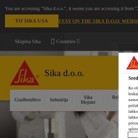
You are accessing "Sika d.o.o.", it seems you are accessing it from
TO SIKA USA
STAY ON THE SIKA D.O.O. WEBS
Skupina Sika
Countries
Sika d.o.o.
Sred
Ko ob
brska
Sika
Rešitve za s
Gradbeništvo
Industrija
nasta
Mojster
obje
priča
lahko
lahko
privz
splet
POLI