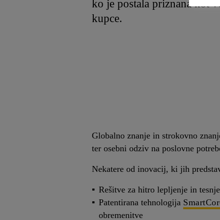
ko je postala priznana kot v
kupce.
Globalno znanje in strokovno znanje
ter osebni odziv na poslovne potrebe
Nekatere od inovacij, ki jih predsta
Rešitve za hitro lepljenje in tesn
Patentirana tehnologija
SmartCor
obremenitve