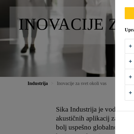
INOVACIJE ZA
Upra
Industrija
Inovacije za svet okoli vas
Sika Industrija je vodilna pr
akustičnih aplikacij za pro
bolj uspešno globalno podje