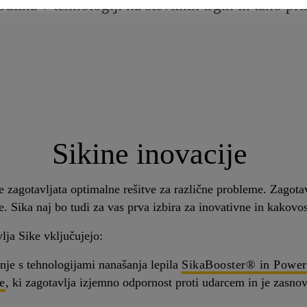
odilna v tehnologiji na številnih trgih in tako pr
Sikine inovacije
 zagotavljata optimalne rešitve za različne probleme. Zagota
. Sika naj bo tudi za vas prva izbira za inovativne in kakovos
vlja Sike vključujejo:
jenje s tehnologijami nanašanja lepila
SikaBooster® in Powe
e
, ki zagotavlja izjemno odpornost proti udarcem in je zasno