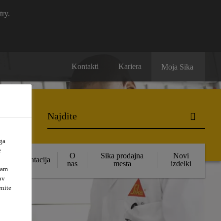
try.
Kontakti
Kariera
Moja Sika
ga
e
O
Sika prodajna
Novi
Dokumentacija
nas
mesta
izdelki
vam
ov
enite