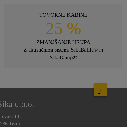
TOVORNE KABINE
25 %
ZMANJŠANJE HRUPA
Z akustičnimi sistemi SikaBaffle® in
SikaDamp®
Sika d.o.o.
revale 13
236 Trzin