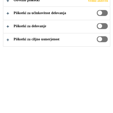
Obvezni piškotki
Vedno aktiven
Piškotki za učinkovitost delovanja
Sika Mojster
Kje lahko dobite naše izdelke?
Piškotki za delovanje
Piškotki za ciljno usmerjenost