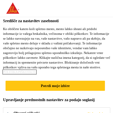
You are accessing "Sika d.o.o.", it seems you are accessing it
from "Združene države Amerike". We have a dedicated website
for your country.
Središče za nastavitev zasebnosti
TO
Ko obiščete katero koli spletno mesto, mesto lahko shrani ali pridobi
STAY ON THE SIKA
SELECT A
informacije iz vašega brskalnika, večinoma v obliki piškotkov. Te informacije
SIKA
D.O.O. WEBSITE
COUNTRY
se lahko navezujejo na vas, vaše nastavitve, vašo napravo ali pa skrbijo, da
USA
vaše spletno mesto deluje v skladu z vašimi pričakovanji. Te informacije
običajno ne razkrivajo neposredno vaše identitete, vendar vam lahko
zagotovijo bolj prilagojeno spletno uporabniško izkušnjo. Nekatere vrste
Sika d.o.o.
piškotkov lahko zavrnete. Klikajte različna imena kategorij, da si ogledate več
informacij in spremenite privzete nastavitve. Blokiranje določenih vrst
piškotkov vpliva na vašo uporabo tega spletnega mesta in naše storitve.
POLITIKA PIŠKOTKOV
KJE LAHKO
Potrdi moje izbire
DOBITE NAŠE
Upravljanje prednostnih nastavitev za podajo soglasij
IZDELKE?