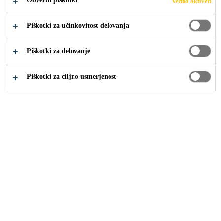
Obvezni piškotki
Vedno aktiven
Piškotki za učinkovitost delovanja
Gradbeništvo
...
Talne obloge
Piškotki za delovanje
Piškotki za ciljno usmerjenost
Talne obloge
Talne obloge so ene izmed najpomembnejših elementov
vsake stavbe. V prvi vrsti morajo kljubovati vsem
obremenitvam, obenem pa morajo biti tudi estetske ter
enostavne za vzdrževanje. Talne obloge so najbolj
obremenjene površine v zgradbah in samo vsi sistemski
sloji lahko ustvarijo popolno zaključno talno oblogo.