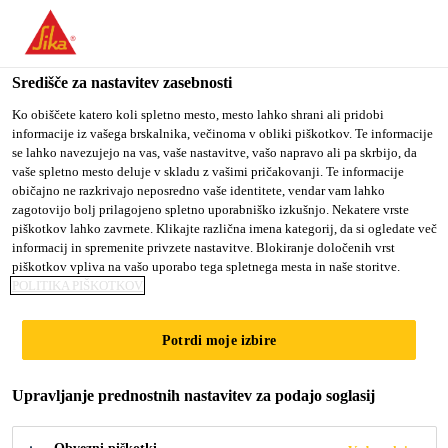
You are accessing "Sika d.o.o.", it seems you are accessing it
from "Združene države Amerike". We have a dedicated website
for your country.
Središče za nastavitev zasebnosti
TO
Ko obiščete katero koli spletno mesto, mesto lahko shrani ali pridobi
STAY ON THE SIKA
SELECT A
informacije iz vašega brskalnika, večinoma v obliki piškotkov. Te informacije
SIKA
D.O.O. WEBSITE
COUNTRY
se lahko navezujejo na vas, vaše nastavitve, vašo napravo ali pa skrbijo, da
USA
vaše spletno mesto deluje v skladu z vašimi pričakovanji. Te informacije
običajno ne razkrivajo neposredno vaše identitete, vendar vam lahko
zagotovijo bolj prilagojeno spletno uporabniško izkušnjo. Nekatere vrste
Sika d.o.o.
piškotkov lahko zavrnete. Klikajte različna imena kategorij, da si ogledate več
informacij in spremenite privzete nastavitve. Blokiranje določenih vrst
piškotkov vpliva na vašo uporabo tega spletnega mesta in naše storitve.
POLITIKA PIŠKOTKOV
Potrdi moje izbire
TALNE OBLOGE
Upravljanje prednostnih nastavitev za podajo soglasij