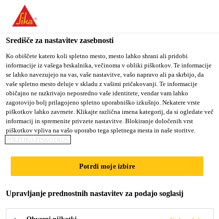
You are accessing "Sika d.o.o.", it seems you are accessing it
from "Združene države Amerike". We have a dedicated website
for your country.
Središče za nastavitev zasebnosti
TO
Ko obiščete katero koli spletno mesto, mesto lahko shrani ali pridobi
STAY ON THE SIKA
SELECT A
informacije iz vašega brskalnika, večinoma v obliki piškotkov. Te informacije
SIKA
D.O.O. WEBSITE
COUNTRY
se lahko navezujejo na vas, vaše nastavitve, vašo napravo ali pa skrbijo, da
USA
vaše spletno mesto deluje v skladu z vašimi pričakovanji. Te informacije
običajno ne razkrivajo neposredno vaše identitete, vendar vam lahko
zagotovijo bolj prilagojeno spletno uporabniško izkušnjo. Nekatere vrste
Sika d.o.o.
piškotkov lahko zavrnete. Klikajte različna imena kategorij, da si ogledate več
informacij in spremenite privzete nastavitve. Blokiranje določenih vrst
piškotkov vpliva na vašo uporabo tega spletnega mesta in naše storitve.
POLITIKA PIŠKOTKOV
Potrdi moje izbire
EKONOMSKE,
Upravljanje prednostnih nastavitev za podajo soglasij
OKOLJSKE IN