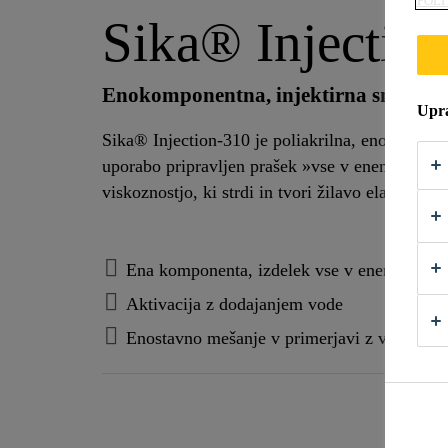
POLI
Sika® Injectio
Enokomponentna, injektirna smola na 
Upra
Sika® Injection-310 je poliakrilna, enokompone
uporabo pripravljen prašek »vse v enem«, potre
viskoznostjo, ki strdi in tvori žilavo elastičen ge
Ena komponenta, izdelek vse v enem
Aktivacija z dodajanjem vode
Enostavno mešanje v primerjavi z večkomp