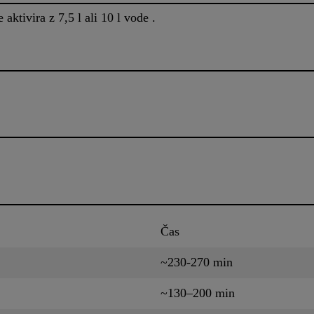
aktivira z 7,5 l ali 10 l vode .
Čas
~230-270 min
~130–200 min