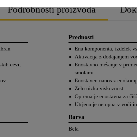
Podrobnosti proizvoda
Dok
Prednosti
mbran
Ena komponenta, izdelek v
Aktivacija z dodajanjem vo
skih cevi,
Enostavno mešanje v prime
smolami
kov.
Enostaven nanos z enokomp
Zelo nizka viskoznost
Oprema je enostavna za čišč
Utrjena je netopna v vodi i
Barva
Bela