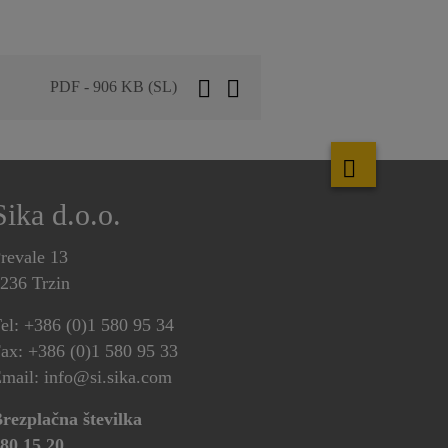
PDF - 906 KB (SL)
Sika d.o.o.
revale 13
236 Trzin
el: +386 (0)1 580 95 34
ax: +386 (0)1 580 95 33
mail: info@si.sika.com
rezplačna številka
80 15 20