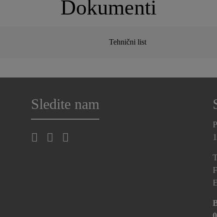
Dokumenti
Tehnični list
Sledite nam
P
1
T
F
E
B
0