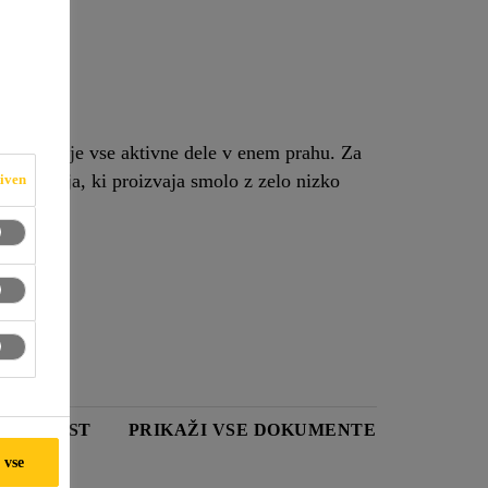
 da vsebuje vse aktivne dele v enem prahu. Za
a reakcija, ki proizvaja smolo z zelo nizko
iven
IČNI LIST
PRIKAŽI VSE DOKUMENTE
 vse