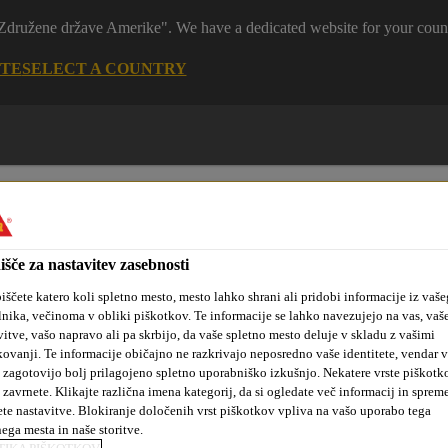
 "Združene države Amerike". We have a dedicated website for your coun
ITE
SELECT A COUNTRY
išče za nastavitev zasebnosti
iščete katero koli spletno mesto, mesto lahko shrani ali pridobi informacije iz vaše
tanovanjske
Sika hidroizolacijske
Kotiček za
lnika, večinoma v obliki piškotkov. Te informacije se lahko navezujejo na vas, vaš
kte
rešitve
arhitekte
vitve, vašo napravo ali pa skrbijo, da vaše spletno mesto deluje v skladu z vašimi
kovanji. Te informacije običajno ne razkrivajo neposredno vaše identitete, vendar 
 zagotovijo bolj prilagojeno spletno uporabniško izkušnjo. Nekatere vrste piškotk
 zavrnete. Klikajte različna imena kategorij, da si ogledate več informacij in sprem
ete nastavitve. Blokiranje določenih vrst piškotkov vpliva na vašo uporabo tega
iranje
Sika® Injection-310
nega mesta in naše storitve.