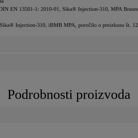
8a
j DIN EN 13501-1: 2010-01, Sika® Injection-310, MPA Brauns
Sika® Injection-310, iBMB MPA, poročilo o preizkusu št. 1
Podrobnosti proizvoda