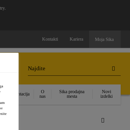
try.
Kontakti
Kariera
Moja Sika
ga
O
Sika prodajna
Novi
e
Dokumentacija
nas
mesta
izdelki
vam
ov
enite