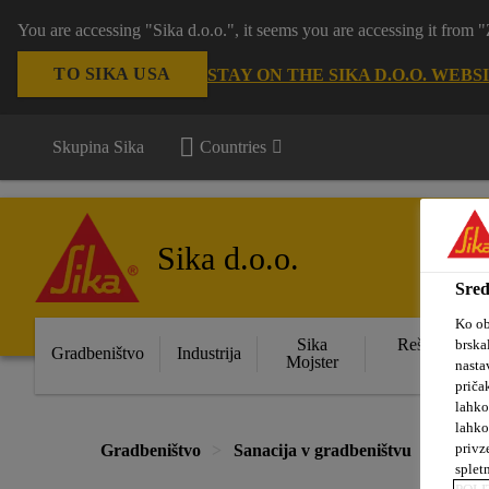
You are accessing "Sika d.o.o.", it seems you are accessing it from
TO SIKA USA
STAY ON THE SIKA D.O.O. WEBS
Skupina Sika
Countries
Sika d.o.o.
Sred
Ko ob
Sika
Rešitve za s
brska
Gradbeništvo
Industrija
Mojster
obje
nasta
priča
lahko
lahko
privz
Gradbeništvo
Sanacija v gradbeništvu
Injekt
splet