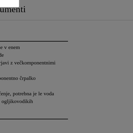
umenti
se v enem
de
rjavi z večkomponentnimi
onentno črpalko
enje, potrebna je le voda
n ogljikovodikih