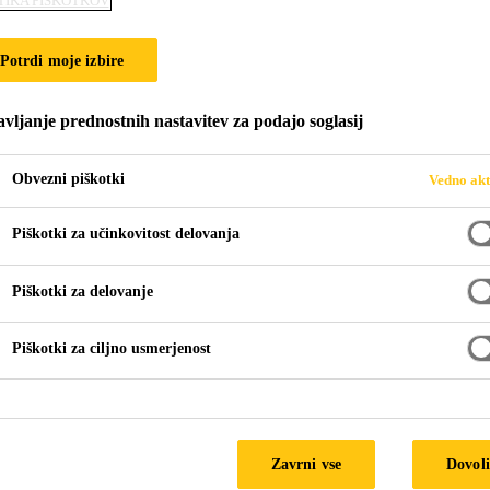
TIKA PIŠKOTKOV
n-310
Potrdi moje izbire
osnovi akrilata v obliki prahu
vljanje prednostnih nastavitev za podajo soglasij
ntna, injekcijska smola v obliki prahu, ki je zasnovana tako,
bno je le mešanje z vodo. Po dodatku vode se aktivira kemičn
Obvezni piškotki
Vedno akt
l.
Piškotki za učinkovitost delovanja
Piškotki za delovanje
Piškotki za ciljno usmerjenost
onentnimi smolami
TEHN
Zavrni vse
Dovoli