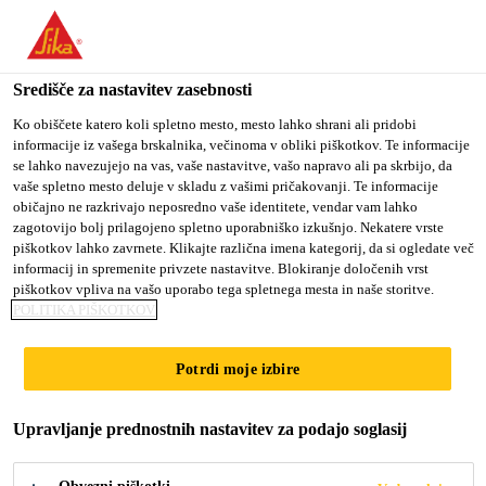
You are accessing "Sika d.o.o.", it seems you are accessing it
from "Združene države Amerike". We have a dedicated website
for your country.
Središče za nastavitev zasebnosti
Gradbeništvo
...
SikaInject®-304 DE
TO
Ko obiščete katero koli spletno mesto, mesto lahko shrani ali pridobi
STAY ON THE SIKA
SELECT A
informacije iz vašega brskalnika, večinoma v obliki piškotkov. Te informacije
SIKA
D.O.O. WEBSITE
COUNTRY
se lahko navezujejo na vas, vaše nastavitve, vašo napravo ali pa skrbijo, da
USA
vaše spletno mesto deluje v skladu z vašimi pričakovanji. Te informacije
običajno ne razkrivajo neposredno vaše identitete, vendar vam lahko
zagotovijo bolj prilagojeno spletno uporabniško izkušnjo. Nekatere vrste
SikaInject®-304
Sika d.o.o.
piškotkov lahko zavrnete. Klikajte različna imena kategorij, da si ogledate več
informacij in spremenite privzete nastavitve. Blokiranje določenih vrst
DE
piškotkov vpliva na vašo uporabo tega spletnega mesta in naše storitve.
POLITIKA PIŠKOTKOV
(former TPH.® VARIOTITE®)
Potrdi moje izbire
Tri komponentna poliakrilna injekcijska
Upravljanje prednostnih nastavitev za podajo soglasij
smola za trajno vodotesno tesnjenje