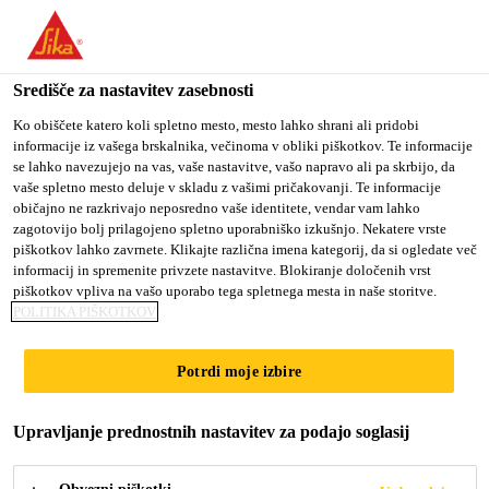
You are accessing "Sika d.o.o.", it seems you are accessing it
from "Združene države Amerike". We have a dedicated website
for your country.
Središče za nastavitev zasebnosti
Gradbeništvo
...
SikaInject®-315 PS
TO
Ko obiščete katero koli spletno mesto, mesto lahko shrani ali pridobi
STAY ON THE SIKA
SELECT A
informacije iz vašega brskalnika, večinoma v obliki piškotkov. Te informacije
SIKA
D.O.O. WEBSITE
COUNTRY
se lahko navezujejo na vas, vaše nastavitve, vašo napravo ali pa skrbijo, da
USA
vaše spletno mesto deluje v skladu z vašimi pričakovanji. Te informacije
običajno ne razkrivajo neposredno vaše identitete, vendar vam lahko
zagotovijo bolj prilagojeno spletno uporabniško izkušnjo. Nekatere vrste
SikaInject®-315
Sika d.o.o.
piškotkov lahko zavrnete. Klikajte različna imena kategorij, da si ogledate več
informacij in spremenite privzete nastavitve. Blokiranje določenih vrst
PS
piškotkov vpliva na vašo uporabo tega spletnega mesta in naše storitve.
POLITIKA PIŠKOTKOV
(former TPH.® POLINIT)
Potrdi moje izbire
Polimerna ojačitvena (PS) spojina za
Upravljanje prednostnih nastavitev za podajo soglasij
SikaInject® akrilatne smole.