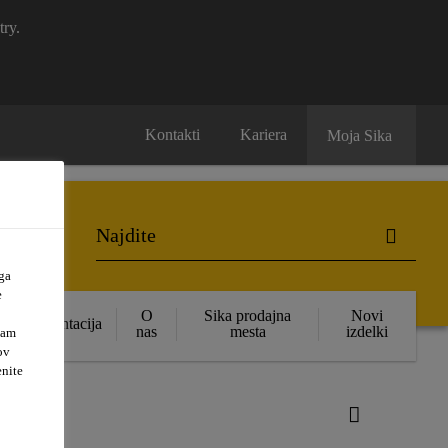
try.
Kontakti
Kariera
Moja Sika
ga
e
O
Sika prodajna
Novi
Dokumentacija
nas
mesta
izdelki
vam
ov
enite