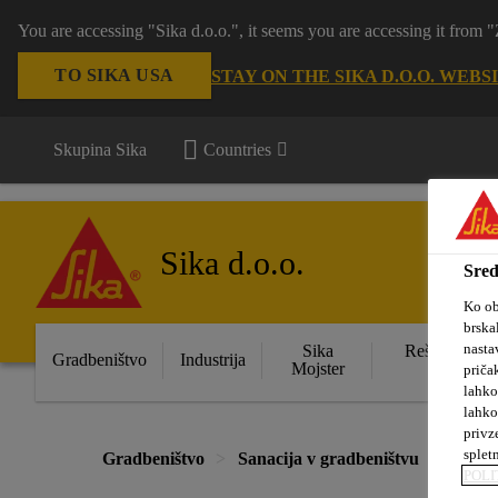
You are accessing "Sika d.o.o.", it seems you are accessing it from
TO SIKA USA
STAY ON THE SIKA D.O.O. WEBS
Skupina Sika
Countries
Sika d.o.o.
Sred
Ko ob
brska
nasta
Sika
Rešitve za s
Gradbeništvo
Industrija
Mojster
obje
priča
lahko
lahko
privz
splet
Gradbeništvo
Sanacija v gradbeništvu
Ojače
POLI