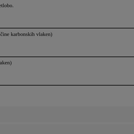
etlobo.
čine karbonskih vlaken)
laken)