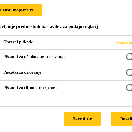
-50 C
Potrdi moje izbire
vljanje prednostnih nastavitev za podajo soglasij
jačevanje, povezovanje in sidranje v sistemu oj
ca v plastičnem ovoju, ki se uporablja kot povezovalni ele
Obvezni piškotki
Vedno akt
Piškotki za učinkovitost delovanja
na
Piškotki za delovanje
Piškotki za ciljno usmerjenost
TEHN
Zavrni vse
Dovoli
Podrobnosti proizvoda
Dok