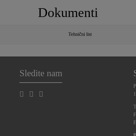
Dokumenti
Tehnični list
Sledite nam
P
1
T
F
E
B