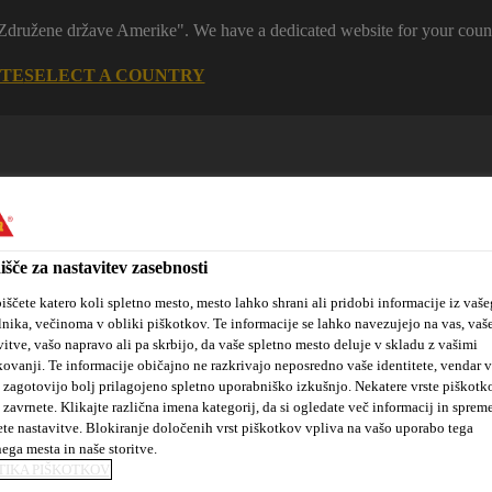
 "Združene države Amerike". We have a dedicated website for your coun
ITE
SELECT A COUNTRY
išče za nastavitev zasebnosti
iščete katero koli spletno mesto, mesto lahko shrani ali pridobi informacije iz vaše
lnika, večinoma v obliki piškotkov. Te informacije se lahko navezujejo na vas, vaš
vitve, vašo napravo ali pa skrbijo, da vaše spletno mesto deluje v skladu z vašimi
tanovanjske
Sika hidroizolacijske
Kotiček za
kte
rešitve
arhitekte
kovanji. Te informacije običajno ne razkrivajo neposredno vaše identitete, vendar 
 zagotovijo bolj prilagojeno spletno uporabniško izkušnjo. Nekatere vrste piškotk
 zavrnete. Klikajte različna imena kategorij, da si ogledate več informacij in sprem
ete nastavitve. Blokiranje določenih vrst piškotkov vpliva na vašo uporabo tega
nega mesta in naše storitve.
vanje konstrukcij
SikaWrap® FX-50 C
TIKA PIŠKOTKOV