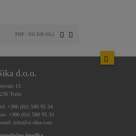
PDF - 932 KB (SL)
Sika d.o.o.
revale 13
236 Trzin
el: +386 (0)1 580 95 34
ax: +386 (0)1 580 95 33
mail: info@si.sika.com
rezplačna številka