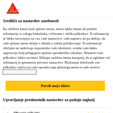
You are accessing "Sika d.o.o.", it seems you are accessing it
from "Združene države Amerike". We have a dedicated website
for your country.
Središče za nastavitev zasebnosti
Gradbeništvo
...
SikaLatex®
TO
Ko obiščete katero koli spletno mesto, mesto lahko shrani ali pridobi
STAY ON THE SIKA
SELECT A
informacije iz vašega brskalnika, večinoma v obliki piškotkov. Te informacije
SIKA
D.O.O. WEBSITE
COUNTRY
se lahko navezujejo na vas, vaše nastavitve, vašo napravo ali pa skrbijo, da
USA
vaše spletno mesto deluje v skladu z vašimi pričakovanji. Te informacije
običajno ne razkrivajo neposredno vaše identitete, vendar vam lahko
zagotovijo bolj prilagojeno spletno uporabniško izkušnjo. Nekatere vrste
SikaLatex®
Sika d.o.o.
piškotkov lahko zavrnete. Klikajte različna imena kategorij, da si ogledate več
informacij in spremenite privzete nastavitve. Blokiranje določenih vrst
piškotkov vpliva na vašo uporabo tega spletnega mesta in naše storitve.
Vodoodporno vezivo in dodatek za malto
POLITIKA PIŠKOTKOV
SikaLatex® je emulzija iz sintetičnega kavčuka, ki
Potrdi moje izbire
se uporablja kot kontaktni premaz za cement in
visoko kakovostne malte za mešanje na licu mesta.
Upravljanje prednostnih nastavitev za podajo soglasij
Glavne prednosti SikaLatex® so: