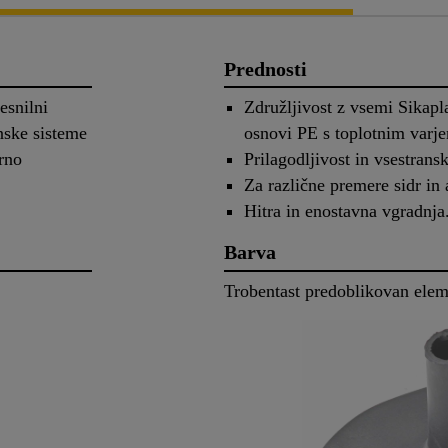
Prednosti
esnilni
Združljivost z vsemi Sik
nske sisteme
osnovi PE s toplotnim varj
rno
Prilagodljivost in vsestransk
Za različne premere sidr in 
Hitra in enostavna vgradnja
Barva
Trobentast predoblikovan eleme