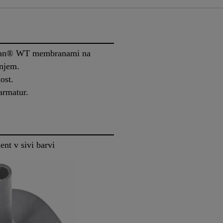
aplan® WT membranami na
enjem.
ost.
armatur.
.
nt v sivi barvi