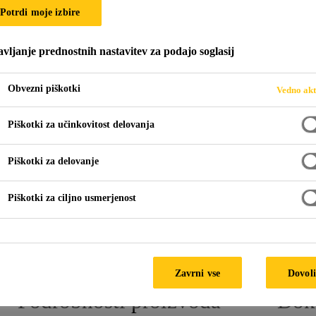
Potrdi moje izbire
Trumpet Flange
vljanje prednostnih nastavitev za podajo soglasij
rišča
Obvezni piškotki
Vedno akt
a Prirobnica z okroglo osnovno ploščo in cevjo iz FPO-PE.
Piškotki za učinkovitost delovanja
nami na osnovi PE s toplotnim varjenjem.
Piškotki za delovanje
Piškotki za ciljno usmerjenost
TEHN
Zavrni vse
Dovoli
Podrobnosti proizvoda
Dok