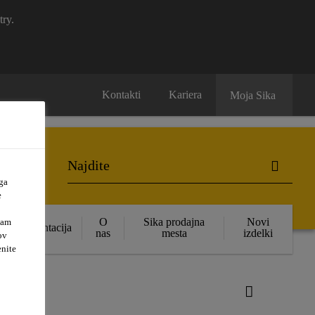
try.
Kontakti
Kariera
Moja Sika
ga
e
O
Sika prodajna
Novi
vam
Dokumentacija
nas
mesta
izdelki
ov
enite
ge