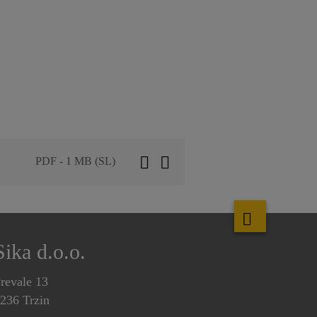
PDF - 1 MB (SL)
Sika d.o.o.
revale 13
236 Trzin