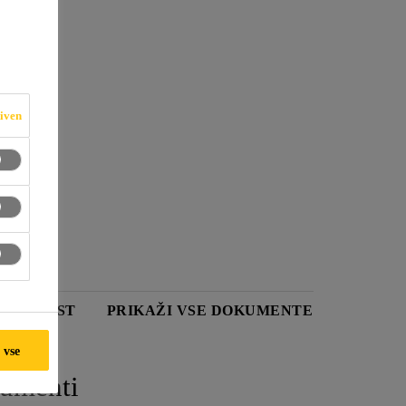
iven
IČNI LIST
PRIKAŽI VSE DOKUMENTE
 vse
umenti