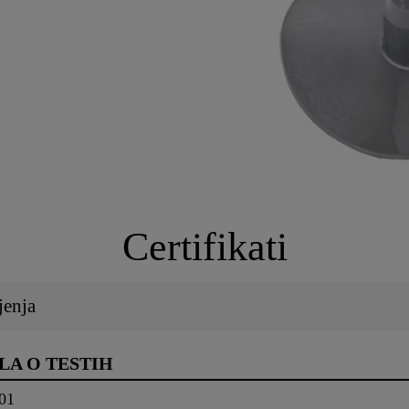
Certifikati
jenja
LA O TESTIH
001