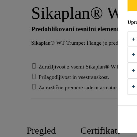
Sikaplan® WT 
Upra
Predoblikovani tesnilni element za sid
Sikaplan® WT Trumpet Flange je predoblikovan
Združljivost z vsemi Sikaplan® WT membra
Prilagodljivost in vsestranskost.
Za različne premere sidr in armatur.
Pregled
Certifikati