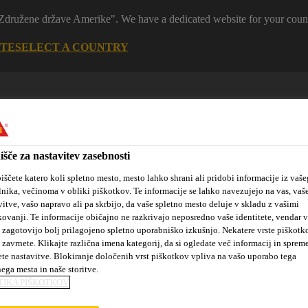
 "Združene države Amerike". We have a dedicated website for your coun
ITE
SELECT A COUNTRY
išče za nastavitev zasebnosti
iščete katero koli spletno mesto, mesto lahko shrani ali pridobi informacije iz vaše
lnika, večinoma v obliki piškotkov. Te informacije se lahko navezujejo na vas, vaš
vitve, vašo napravo ali pa skrbijo, da vaše spletno mesto deluje v skladu z vašimi
tanovanjske
Sika hidroizolacijske
Kotiček za
kovanji. Te informacije običajno ne razkrivajo neposredno vaše identitete, vendar 
kte
rešitve
arhitekte
 zagotovijo bolj prilagojeno spletno uporabniško izkušnjo. Nekatere vrste piškotk
 zavrnete. Klikajte različna imena kategorij, da si ogledate več informacij in sprem
ete nastavitve. Blokiranje določenih vrst piškotkov vpliva na vašo uporabo tega
nega mesta in naše storitve.
TIKA PIŠKOTKOV
tki za hidroizolacijske membrane
Sikaplan® WT Trumpet Flan