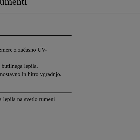
umenti
zmere z začasno UV-
butilnega lepila.
nostavno in hitro vgradnjo.
a lepila na svetlo rumeni