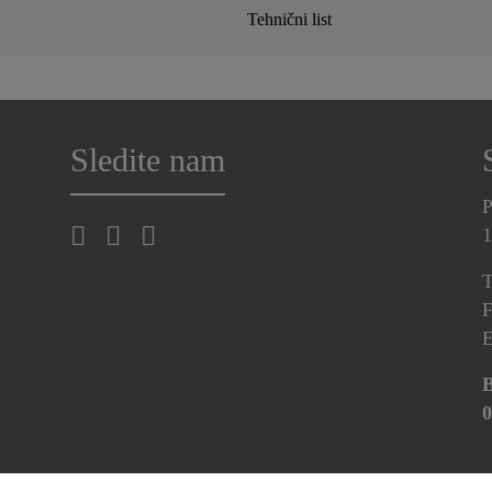
Tehnični list
Sledite nam
P
1
T
F
E
B
0