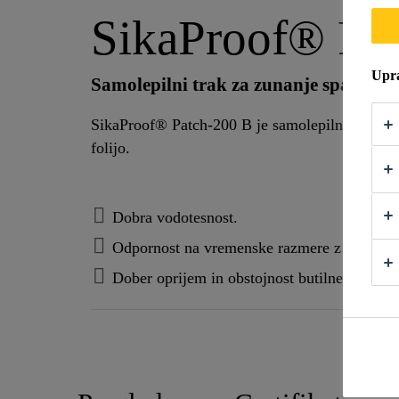
SikaProof® Pa
Upra
Samolepilni trak za zunanje spajanje
SikaProof® Patch-200 B je samolepilni trak sest
folijo.
Dobra vodotesnost.
Odpornost na vremenske razmere z začasno 
Dober oprijem in obstojnost butilnega lepila