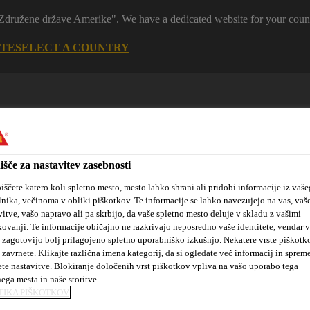
 "Združene države Amerike". We have a dedicated website for your coun
ITE
SELECT A COUNTRY
išče za nastavitev zasebnosti
iščete katero koli spletno mesto, mesto lahko shrani ali pridobi informacije iz vaše
lnika, večinoma v obliki piškotkov. Te informacije se lahko navezujejo na vas, vaš
vitve, vašo napravo ali pa skrbijo, da vaše spletno mesto deluje v skladu z vašimi
tanovanjske
Sika hidroizolacijske
Kotiček za
kovanji. Te informacije običajno ne razkrivajo neposredno vaše identitete, vendar 
kte
rešitve
arhitekte
 zagotovijo bolj prilagojeno spletno uporabniško izkušnjo. Nekatere vrste piškotk
 zavrnete. Klikajte različna imena kategorij, da si ogledate več informacij in sprem
ete nastavitve. Blokiranje določenih vrst piškotkov vpliva na vašo uporabo tega
nega mesta in naše storitve.
tki za hidroizolacijske membrane
SikaProof® Patch-200 B
TIKA PIŠKOTKOV