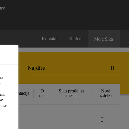
try.
Kontakti
Kariera
Moja Sika
ga
e
O
Sika prodajna
Novi
Dokumentacija
vam
nas
mesta
izdelki
ov
enite