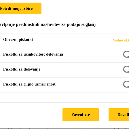
tch-200 B
Potrdi moje izbire
vljanje prednostnih nastavitev za podajo soglasij
 hidroizolacijskega sistema SikaProof® A
avljen iz SikaProof® membrane laminirane z lepilom iz butilne 
Obvezni piškotki
Vedno akt
Piškotki za učinkovitost delovanja
Piškotki za delovanje
UV-stabilnostjo.
Piškotki za ciljno usmerjenost
.
TEHN
Zavrni vse
Dovoli