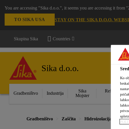
You are accessing "Sika d.o.o.", it seems you are accessing it from
TO SIKA USA
STAY ON THE SIKA D.O.O. WEBS
Skupina Sika
Countries
Sika d.o.o.
Sred
Ko ob
brska
nasta
Sika
Rešitve za s
Gradbeništvo
Industrija
priča
Mojster
obje
lahko
lahko
privz
splet
Gradbeništvo
Zaščita
Hidroizolacija
Doda
POLI