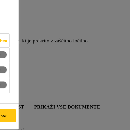
gume, ki je prekrito z zaščitno ločilno
iven
IČNI LIST
PRIKAŽI VSE DOKUMENTE
 vse