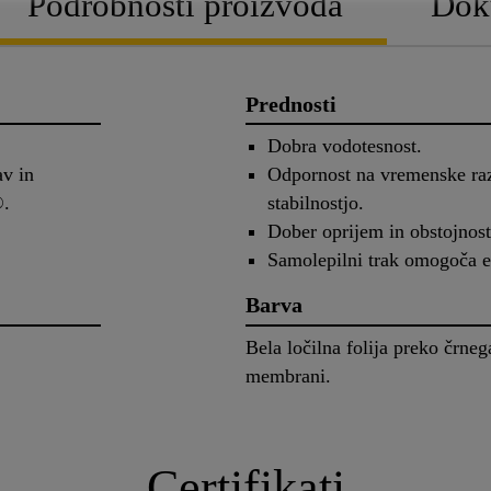
Podrobnosti proizvoda
Dok
Prednosti
Dobra vodotesnost.
av in
Odpornost na vremenske ra
®.
stabilnostjo.
Dober oprijem in obstojnost 
Samolepilni trak omogoča e
Barva
Bela ločilna folija preko črneg
membrani.
Certifikati