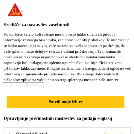
You are accessing "Sika d.o.o.", it seems you are accessing it
from "Združene države Amerike". We have a dedicated website
for your country.
Središče za nastavitev zasebnosti
Gradbeništvo
...
SikaProof® Adhesive-01
TO
Ko obiščete katero koli spletno mesto, mesto lahko shrani ali pridobi
STAY ON THE SIKA
SELECT A
informacije iz vašega brskalnika, večinoma v obliki piškotkov. Te informacije
SIKA
D.O.O. WEBSITE
COUNTRY
se lahko navezujejo na vas, vaše nastavitve, vašo napravo ali pa skrbijo, da
USA
vaše spletno mesto deluje v skladu z vašimi pričakovanji. Te informacije
običajno ne razkrivajo neposredno vaše identitete, vendar vam lahko
zagotovijo bolj prilagojeno spletno uporabniško izkušnjo. Nekatere vrste
SikaProof®
Sika d.o.o.
piškotkov lahko zavrnete. Klikajte različna imena kategorij, da si ogledate več
informacij in spremenite privzete nastavitve. Blokiranje določenih vrst
Adhesive-01
piškotkov vpliva na vašo uporabo tega spletnega mesta in naše storitve.
POLITIKA PIŠKOTKOV
Poliuretansko lepilo, za uporabo s
Potrdi moje izbire
SikaProof vodotesnim sistemom.
Upravljanje prednostnih nastavitev za podajo soglasij
SikaProof® Adhesive-01 je tiksotropno,
dvokomponentno, poliuretansko lepilo. SikaProof®