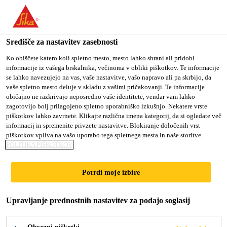
You are accessing "Sika d.o.o.", it seems you are accessing it
from "Združene države Amerike". We have a dedicated website
for your country.
Središče za nastavitev zasebnosti
Gradbeništvo
...
SikaFuko® VT-1
TO
Ko obiščete katero koli spletno mesto, mesto lahko shrani ali pridobi
STAY ON THE SIKA
SELECT A
informacije iz vašega brskalnika, večinoma v obliki piškotkov. Te informacije
SIKA
D.O.O. WEBSITE
COUNTRY
se lahko navezujejo na vas, vaše nastavitve, vašo napravo ali pa skrbijo, da
USA
vaše spletno mesto deluje v skladu z vašimi pričakovanji. Te informacije
običajno ne razkrivajo neposredno vaše identitete, vendar vam lahko
zagotovijo bolj prilagojeno spletno uporabniško izkušnjo. Nekatere vrste
SikaFuko® VT-1
Sika d.o.o.
piškotkov lahko zavrnete. Klikajte različna imena kategorij, da si ogledate več
informacij in spremenite privzete nastavitve. Blokiranje določenih vrst
piškotkov vpliva na vašo uporabo tega spletnega mesta in naše storitve.
Injektirna cev za tesnjenje konstrukcijskih
POLITIKA PIŠKOTKOV
stikov
Potrdi moje izbire
SikaFuko® VT-1 je cev za večkratno injektiranje pri
tesnjenju različnih konstrukcijskih stikov v
Upravljanje prednostnih nastavitev za podajo soglasij
vodotesnih betonskih konstrukcijah. Za tesnjenje
stika se SikaFuko® VT-1 vbrizga s primernimi