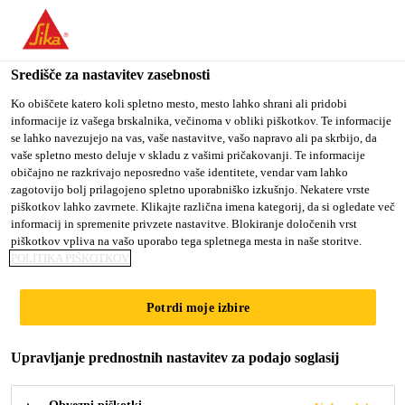
You are accessing "Sika d.o.o.", it seems you are accessing it
from "Združene države Amerike". We have a dedicated website
for your country.
Središče za nastavitev zasebnosti
Gradbeništvo
...
Sika® Igolflex®-2K
TO
Ko obiščete katero koli spletno mesto, mesto lahko shrani ali pridobi
STAY ON THE SIKA
SELECT A
informacije iz vašega brskalnika, večinoma v obliki piškotkov. Te informacije
SIKA
D.O.O. WEBSITE
COUNTRY
se lahko navezujejo na vas, vaše nastavitve, vašo napravo ali pa skrbijo, da
USA
vaše spletno mesto deluje v skladu z vašimi pričakovanji. Te informacije
običajno ne razkrivajo neposredno vaše identitete, vendar vam lahko
zagotovijo bolj prilagojeno spletno uporabniško izkušnjo. Nekatere vrste
Sika®
Sika d.o.o.
piškotkov lahko zavrnete. Klikajte različna imena kategorij, da si ogledate več
informacij in spremenite privzete nastavitve. Blokiranje določenih vrst
Igolflex®-2K
piškotkov vpliva na vašo uporabo tega spletnega mesta in naše storitve.
POLITIKA PIŠKOTKOV
Dvokomponentna zaščitna obloga
Potrdi moje izbire
Sika® Igolflex®-2K je dvokomponentna,
Upravljanje prednostnih nastavitev za podajo soglasij
fleksibilna, debeloslojna zaščitna obloga na osnovi
bitumenske emulzije. Ne vsebuje topil.