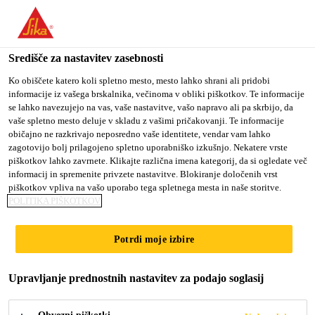
You are accessing "Sika d.o.o.", it seems you are accessing it
from "Združene države Amerike". We have a dedicated website
for your country.
Središče za nastavitev zasebnosti
Gradbeništvo
...
SikaSwell® S-2
TO
Ko obiščete katero koli spletno mesto, mesto lahko shrani ali pridobi
STAY ON THE SIKA
SELECT A
informacije iz vašega brskalnika, večinoma v obliki piškotkov. Te informacije
SIKA
D.O.O. WEBSITE
COUNTRY
se lahko navezujejo na vas, vaše nastavitve, vašo napravo ali pa skrbijo, da
USA
vaše spletno mesto deluje v skladu z vašimi pričakovanji. Te informacije
običajno ne razkrivajo neposredno vaše identitete, vendar vam lahko
zagotovijo bolj prilagojeno spletno uporabniško izkušnjo. Nekatere vrste
SikaSwell® S-2
Sika d.o.o.
piškotkov lahko zavrnete. Klikajte različna imena kategorij, da si ogledate več
informacij in spremenite privzete nastavitve. Blokiranje določenih vrst
piškotkov vpliva na vašo uporabo tega spletnega mesta in naše storitve.
Hidrofilna nabrekajoča tesnilna masa za
POLITIKA PIŠKOTKOV
stike
Potrdi moje izbire
SikaSwell® S-2 je enokomponentna poliuretanska
hidrofilna tesnilna masa, ki nabrekne ob stiku z vodo
Upravljanje prednostnih nastavitev za podajo soglasij
in zatesni vse vrste delovnih stikov in prebojev v
betonu. Uporablja se za lepljenje SikaSwell® A in