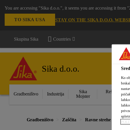
You are accessing "Sika d.o.o.", it seems you are accessing it from
TO SIKA USA
STAY ON THE SIKA D.O.O. WEBS
Skupina Sika
Countries
Sika d.o.o.
Sred
Ko ob
brska
nasta
Sika
Rešitve za s
Gradbeništvo
Industrija
priča
Mojster
obje
lahko
lahko
privz
splet
Gradbeništvo
Zaščita
Ravne strehe
Doda
POLI