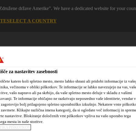
 "Združene države Amerike". We have a dedicated website for your coun
ITE
SELECT A COUNTRY
išče za nastavitev zasebnosti
iščete katero koli spletno mesto, mesto lahko shrani ali pridobi informacije iz vaše
lnika, večinoma v obliki piškotkov. Te informacije se lahko navezujejo na vas, vaš
vitve, vašo napravo ali pa skrbijo, da vaše spletno mesto deluje v skladu z vašimi
tanovanjske
Sika hidroizolacijske
Kotiček za
kovanji. Te informacije običajno ne razkrivajo neposredno vaše identitete, vendar 
kte
rešitve
arhitekte
 zagotovijo bolj prilagojeno spletno uporabniško izkušnjo. Nekatere vrste piškotk
 zavrnete. Klikajte različna imena kategorij, da si ogledate več informacij in sprem
ete nastavitve. Blokiranje določenih vrst piškotkov vpliva na vašo uporabo tega
nega mesta in naše storitve.
tki in oprema
S-Vap-4000 E SA FR
TIKA PIŠKOTKOV