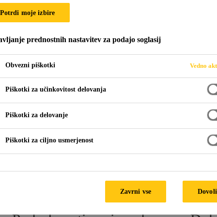
SA FR
Potrdi moje izbire
vljanje prednostnih nastavitev za podajo soglasij
aporo
Obvezni piškotki
Vedno akt
olija za izvedbo parne zapore, narejena iz navzkrižno lamini
Piškotki za učinkovitost delovanja
Piškotki za delovanje
molepilnih sposobnosti in njene specifične teže ter posledične
strešno konstrukcijo.
Piškotki za ciljno usmerjenost
vom hoje je idealna za uporabo na profiliranih kovinskih krit
TEHN
Zavrni vse
Dovoli