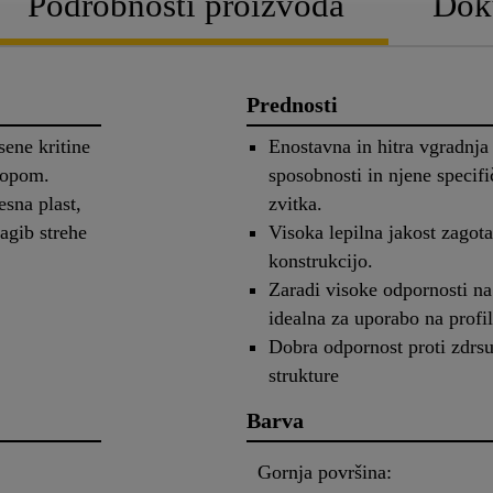
Podrobnosti proizvoda
Dok
Prednosti
ene kritine
Enostavna in hitra vgradnja
lopom.
sposobnosti in njene specifi
esna plast,
zvitka.
agib strehe
Visoka lepilna jakost zagota
konstrukcijo.
Zaradi visoke odpornosti na
idealna za uporabo na profil
Dobra odpornost proti zdrsu
strukture
Barva
Gornja površina: