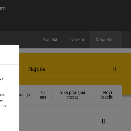
try.
Kontakti
Kariera
Moja Sika
ga
e
O
Sika prodajna
Novi
Dokumentacija
vam
nas
mesta
izdelki
ov
enite