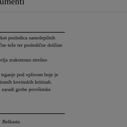
umenti
 kot posledica samolepilnih
čne teže ter posledične dolžine
vlja zrakotesno strešno
 trganje pod vplivom hoje je
iranih kovinskih kritinah.
 zaradi grobe površinske
Belkasta