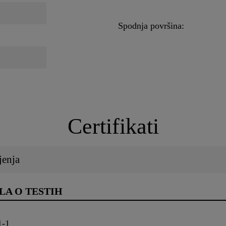
Spodnja površina:
Certifikati
jenja
LA O TESTIH
1-1