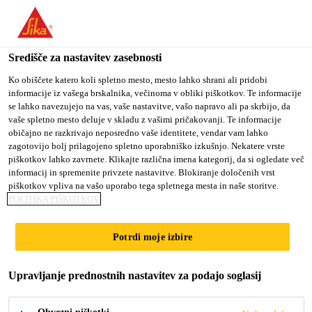
You are accessing "Sika d.o.o.", it seems you are accessing it
from "Združene države Amerike". We have a dedicated website
for your country.
Središče za nastavitev zasebnosti
Gradbeništvo
...
Sarnafil® T Gully set
TO
Ko obiščete katero koli spletno mesto, mesto lahko shrani ali pridobi
STAY ON THE SIKA
SELECT A
informacije iz vašega brskalnika, večinoma v obliki piškotkov. Te informacije
SIKA
D.O.O. WEBSITE
COUNTRY
se lahko navezujejo na vas, vaše nastavitve, vašo napravo ali pa skrbijo, da
USA
vaše spletno mesto deluje v skladu z vašimi pričakovanji. Te informacije
običajno ne razkrivajo neposredno vaše identitete, vendar vam lahko
zagotovijo bolj prilagojeno spletno uporabniško izkušnjo. Nekatere vrste
Sarnafil® T Gully
Sika d.o.o.
piškotkov lahko zavrnete. Klikajte različna imena kategorij, da si ogledate več
informacij in spremenite privzete nastavitve. Blokiranje določenih vrst
set
piškotkov vpliva na vašo uporabo tega spletnega mesta in naše storitve.
POLITIKA PIŠKOTKOV
Montažni FPO odtočni kanal v kompletu
Potrdi moje izbire
Sarnafil® T Gully set je montažni, togi odtok za
Upravljanje prednostnih nastavitev za podajo soglasij
deževnico iz polipropilena za ravne strehe, ki se
uporablja s Sarnafil® T strešnimi membranami. Na