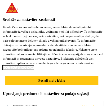
You are accessing "Sika d.o.o.", it seems you are accessing it
from "Združene države Amerike". We have a dedicated website
for your country.
Središče za nastavitev zasebnosti
Gradbeništvo
...
Sarnafil® T Pipe Flashing
TO
Ko obiščete katero koli spletno mesto, mesto lahko shrani ali pridobi
STAY ON THE SIKA
SELECT A
informacije iz vašega brskalnika, večinoma v obliki piškotkov. Te informacije
SIKA
D.O.O. WEBSITE
COUNTRY
se lahko navezujejo na vas, vaše nastavitve, vašo napravo ali pa skrbijo, da
USA
vaše spletno mesto deluje v skladu z vašimi pričakovanji. Te informacije
običajno ne razkrivajo neposredno vaše identitete, vendar vam lahko
zagotovijo bolj prilagojeno spletno uporabniško izkušnjo. Nekatere vrste
Sarnafil® T Pipe
Sika d.o.o.
piškotkov lahko zavrnete. Klikajte različna imena kategorij, da si ogledate več
informacij in spremenite privzete nastavitve. Blokiranje določenih vrst
Flashing
piškotkov vpliva na vašo uporabo tega spletnega mesta in naše storitve.
POLITIKA PIŠKOTKOV
Predizdelan FPO element za obdelavo
Potrdi moje izbire
prebojev strehe okroglega preseka
Upravljanje prednostnih nastavitev za podajo soglasij
Sarnafil® T Pipe Flashing je izdelan iz sintetične
strešne hidroizolacijske membrane na osnovi