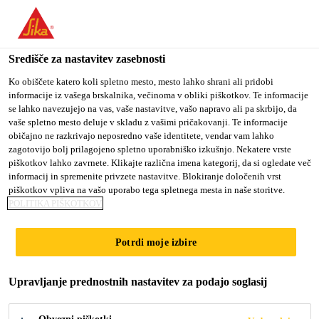
You are accessing "Sika d.o.o.", it seems you are accessing it
from "Združene države Amerike". We have a dedicated website
for your country.
Središče za nastavitev zasebnosti
Gradbeništvo
...
Sarnafil® Walkway Pad PVC
TO
Ko obiščete katero koli spletno mesto, mesto lahko shrani ali pridobi
STAY ON THE SIKA
SELECT A
informacije iz vašega brskalnika, večinoma v obliki piškotkov. Te informacije
SIKA
D.O.O. WEBSITE
COUNTRY
se lahko navezujejo na vas, vaše nastavitve, vašo napravo ali pa skrbijo, da
USA
vaše spletno mesto deluje v skladu z vašimi pričakovanji. Te informacije
običajno ne razkrivajo neposredno vaše identitete, vendar vam lahko
zagotovijo bolj prilagojeno spletno uporabniško izkušnjo. Nekatere vrste
Sarnafil®
Sika d.o.o.
piškotkov lahko zavrnete. Klikajte različna imena kategorij, da si ogledate več
informacij in spremenite privzete nastavitve. Blokiranje določenih vrst
Walkway Pad PVC
piškotkov vpliva na vašo uporabo tega spletnega mesta in naše storitve.
POLITIKA PIŠKOTKOV
PVC plošče za izvedbo pohodnih poti
Potrdi moje izbire
Sarnafil® Walkway Pad PVC so izdelane iz
Upravljanje prednostnih nastavitev za podajo soglasij
visokokakovostnega PVC-ja iz nove tovarniške
odpadne strešne membrane Sarnafil®, s postopkom