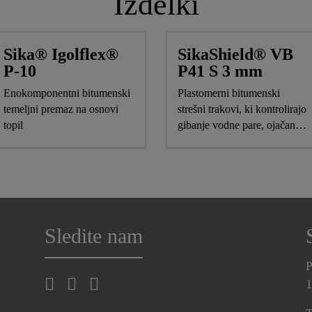
Izdelki
Sika® Igolflex®
SikaShield® VB
P-10
P41 S 3 mm
Enokomponentni bitumenski
Plastomerni bitumenski
temeljni premaz na osnovi
strešni trakovi, ki kontrolirajo
topil
gibanje vodne pare, ojačani z
aluminijem
Sledite nam
P
1