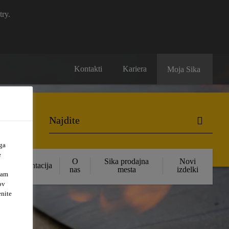
try.
Kontakti
Kariera
Moja Sika
ga
e
O
Sika prodajna
Novi
Dokumentacija
nas
mesta
izdelki
vam
ov
enite