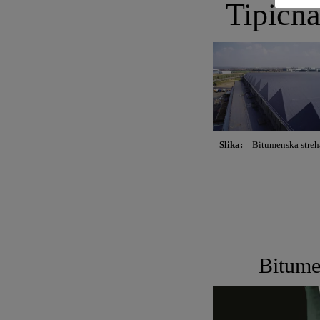
Tipična
Slika:
Bitumenska streh
Bitume