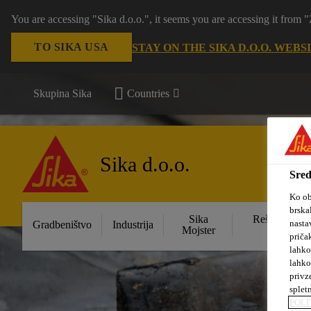
You are accessing "Sika d.o.o.", it seems you are accessing it from
TO SIKA USA
STAY ON THE SIKA D.O.O. WEBS
Skupina Sika
Countries
Sika d.o.o.
Sred
Ko ob
brska
Sika
Rešitve za s
nasta
Gradbeništvo
Industrija
Mojster
obje
priča
lahko
lahko
privz
splet
POLI