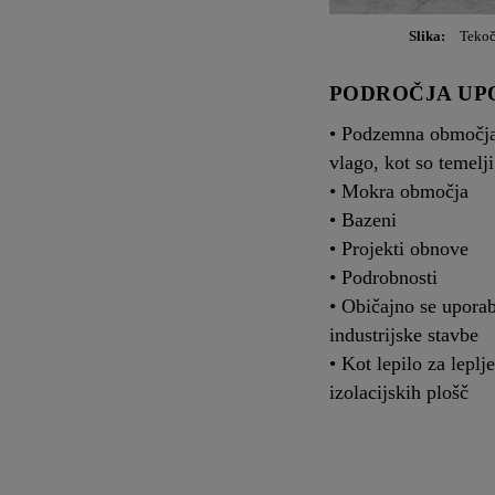
Slika:
Tekoč
PODROČJA UP
• Podzemna območja,
vlago, kot so temelji
• Mokra območja
• Bazeni
• Projekti obnove
• Podrobnosti
• Običajno se uporab
industrijske stavbe
• Kot lepilo za leplj
izolacijskih plošč