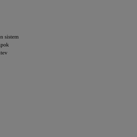
n sistem
zpok
itev