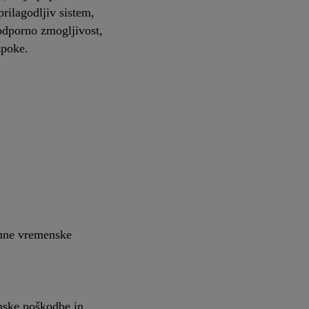
prilagodljiv sistem,
odporno zmogljivost,
zpoke.
emne vremenske
i
nske poškodbe in