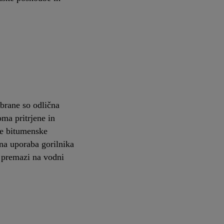
rane so odlična
oma pritrjene in
ke bitumenske
bna uporaba gorilnika
t premazi na vodni