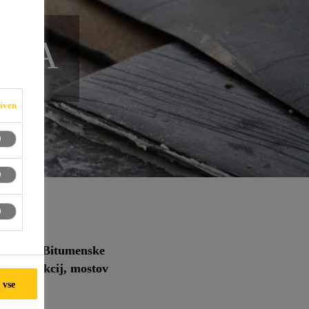
MNA
iven
beništvu. Bitumenske
h konstrukcij, mostov
 vse