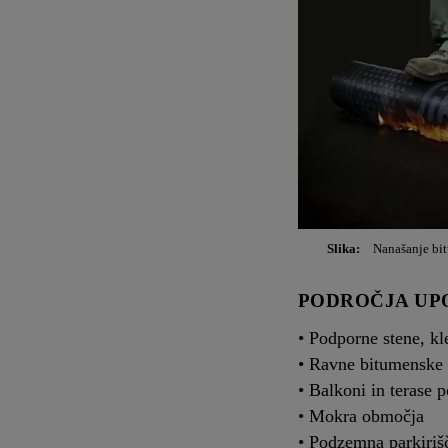
Slika:
Nanašanje bi
PODROČJA UP
• Podporne stene, kl
• Ravne bitumenske 
• Balkoni in terase 
• Mokra območja
• Podzemna parkiriš