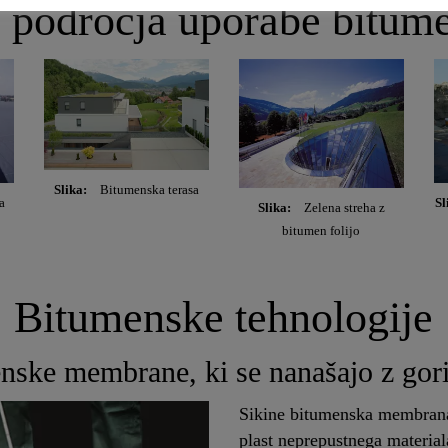
 področja uporabe bitume
Slika:
Bitumenska terasa
a
Sl
Slika:
Zelena streha z
bitumen folijo
Bitumenske tehnologije
nske membrane, ki se nanašajo z gor
Sikine bitumenska membrana
plast neprepustnega material