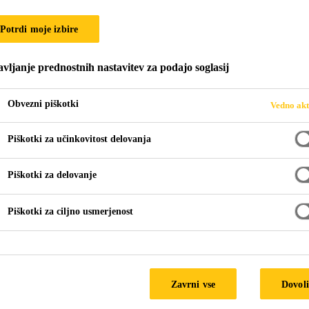
Potrdi moje izbire
A OSNOVI BITU
vljanje prednostnih nastavitev za podajo soglasij
Obvezni piškotki
Vedno akt
Piškotki za učinkovitost delovanja
Piškotki za delovanje
rane na osnovi bitumna
Piškotki za ciljno usmerjenost
ičnih hidroizolacijskih lastnosti široko uporablja v grad
č za hidroizolacijo različnih vrst streh, kleti, podzemni
Zavrni vse
Dovoli
.