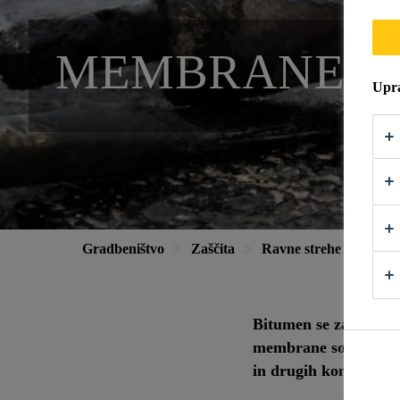
MEMBRANE N
Upra
Gradbeništvo
Zaščita
Ravne strehe
Memb
Bitumen se zaradi odl
membrane so kot nalaš
in drugih konstrukcij