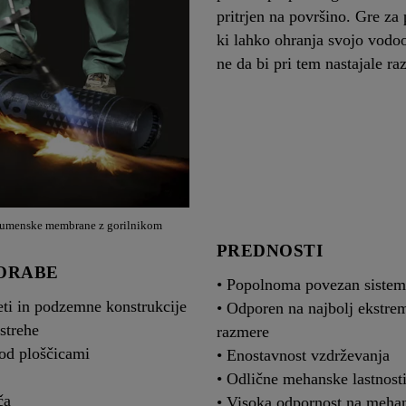
pritrjen na površino. Gre za 
ki lahko ohranja svojo vodo
ne da bi pri tem nastajale ra
tumenske membrane z gorilnikom
PREDNOSTI
ORABE
• Popolnoma povezan sistem
eti in podzemne konstrukcije
• Odporen na najbolj ekstr
strehe
razmere
pod ploščicami
• Enostavnost vzdrževanja
• Odlične mehanske lastnost
ča
• Visoka odpornost na meha