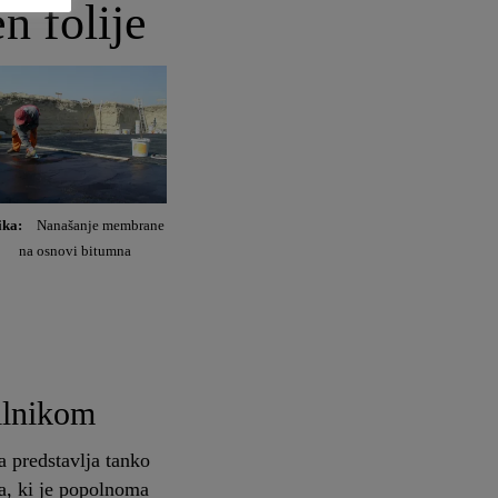
n folije
ika:
Nanašanje membrane
na osnovi bitumna
ilnikom
 predstavlja tanko
a, ki je popolnoma