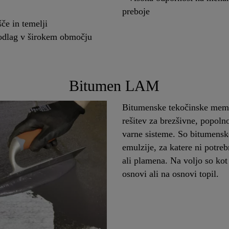
preboje
e in temelji
podlag v širokem območju
Bitumen LAM
Bitumenske tekočinske memb
rešitev za brezšivne, popoln
varne sisteme. So bitumens
emulzije, za katere ni potre
ali plamena. Na voljo so ko
osnovi ali na osnovi topil.