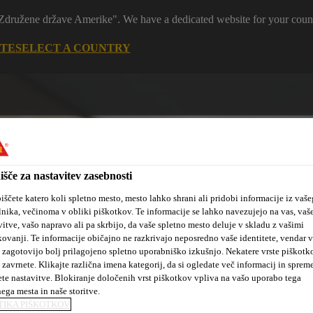
 "Združene države Amerike". We have a dedicated website for your coun
ITE
SELECT A COUNTRY
išče za nastavitev zasebnosti
iščete katero koli spletno mesto, mesto lahko shrani ali pridobi informacije iz vaše
lnika, večinoma v obliki piškotkov. Te informacije se lahko navezujejo na vas, vaš
tanovanjske
Sika hidroizolacijske
Kotiček za
vitve, vašo napravo ali pa skrbijo, da vaše spletno mesto deluje v skladu z vašimi
kte
rešitve
arhitekte
kovanji. Te informacije običajno ne razkrivajo neposredno vaše identitete, vendar 
 zagotovijo bolj prilagojeno spletno uporabniško izkušnjo. Nekatere vrste piškotk
 zavrnete. Klikajte različna imena kategorij, da si ogledate več informacij in sprem
ete nastavitve. Blokiranje določenih vrst piškotkov vpliva na vašo uporabo tega
nega mesta in naše storitve.
TIKA PIŠKOTKOV