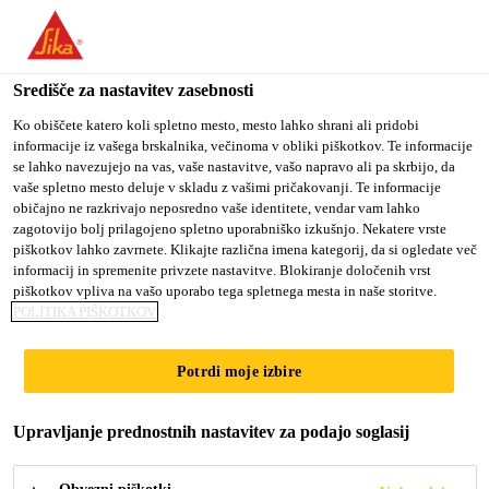
You are accessing "Sika d.o.o.", it seems you are accessing it
from "Združene države Amerike". We have a dedicated website
for your country.
Središče za nastavitev zasebnosti
Gradbeništvo
...
Sarnafil® TG 66-15
TO
Ko obiščete katero koli spletno mesto, mesto lahko shrani ali pridobi
STAY ON THE SIKA
SELECT A
informacije iz vašega brskalnika, večinoma v obliki piškotkov. Te informacije
SIKA
D.O.O. WEBSITE
COUNTRY
se lahko navezujejo na vas, vaše nastavitve, vašo napravo ali pa skrbijo, da
USA
vaše spletno mesto deluje v skladu z vašimi pričakovanji. Te informacije
običajno ne razkrivajo neposredno vaše identitete, vendar vam lahko
zagotovijo bolj prilagojeno spletno uporabniško izkušnjo. Nekatere vrste
Sarnafil® TG 66-
Sika d.o.o.
piškotkov lahko zavrnete. Klikajte različna imena kategorij, da si ogledate več
informacij in spremenite privzete nastavitve. Blokiranje določenih vrst
15
piškotkov vpliva na vašo uporabo tega spletnega mesta in naše storitve.
POLITIKA PIŠKOTKOV
1,5 mm debela polimerna membrana za
Potrdi moje izbire
hidroizolacijo obteženih streh
Upravljanje prednostnih nastavitev za podajo soglasij
Sarnafil® TG 66-15 je večslojna, UV-odporna FPO
folijska membrana za hidroizolacijo streh, ki se jo