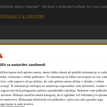
 "Združene države Amerike". We have a dedicated website for your coun
ITE
SELECT A COUNTRY
išče za nastavitev zasebnosti
iščete katero koli spletno mesto, mesto lahko shrani ali pridobi informacije iz vaše
tanovanjske
Sika hidroizolacijske
Kotiček za
lnika, večinoma v obliki piškotkov. Te informacije se lahko navezujejo na vas, vaš
kte
rešitve
arhitekte
vitve, vašo napravo ali pa skrbijo, da vaše spletno mesto deluje v skladu z vašimi
kovanji. Te informacije običajno ne razkrivajo neposredno vaše identitete, vendar 
 zagotovijo bolj prilagojeno spletno uporabniško izkušnjo. Nekatere vrste piškotk
 zavrnete. Klikajte različna imena kategorij, da si ogledate več informacij in sprem
rane na osnovi PVC
Sikaplan® U-15
ete nastavitve. Blokiranje določenih vrst piškotkov vpliva na vašo uporabo tega
nega mesta in naše storitve.