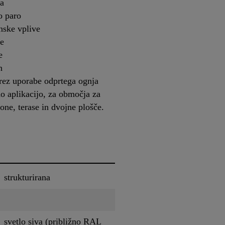
ra
o paro
nske vplive
e
e
n
rez uporabe odprtega ognja
o aplikacijo, za območja za
kone, terase in dvojne plošče.
strukturirana
svetlo siva (približno RAL