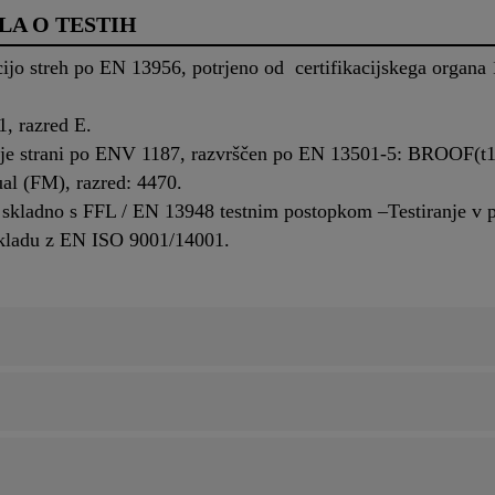
LA O TESTIH
acijo streh po EN 13956, potrjeno od certifikacijskega orga
, razred E.
nje strani po ENV 1187, razvrščen po EN 13501-5: BROOF(t1
al (FM), razred: 4470.
– skladno s FFL / EN 13948 testnim postopkom –Testiranje v 
skladu z EN ISO 9001/14001.