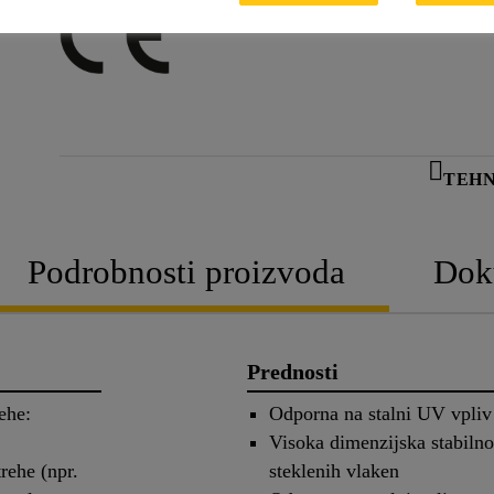
TEHN
Podrobnosti proizvoda
Dok
Prednosti
ehe:
Odporna na stalni UV vpliv
Visoka dimenzijska stabilno
rehe (npr.
steklenih vlaken