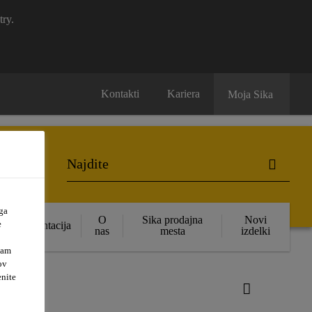
try.
Kontakti
Kariera
Moja Sika
ga
O
Sika prodajna
Novi
e
Dokumentacija
nas
mesta
izdelki
vam
ov
enite