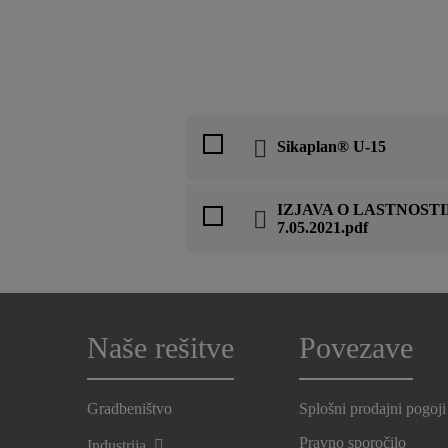
Sikaplan® U-15
IZJAVA O LASTNOSTIH 
7.05.2021.pdf
Naše rešitve
Povezave
Gradbeništvo
Splošni prodajni pogoji
Pravno sporočilo
Industrija