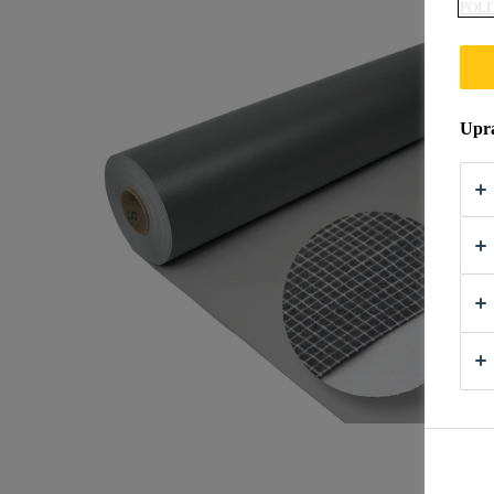
POLI
Upra