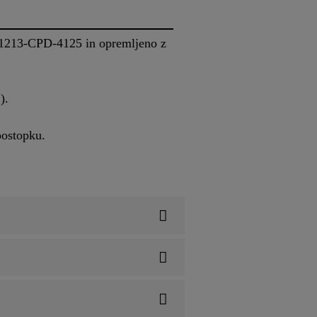
na 1213-CPD-4125 in opremljeno z
).
postopku.