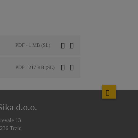
PDF - 1 MB (SL)
PDF - 217 KB (SL)
Sika d.o.o.
revale 13
236 Trzin