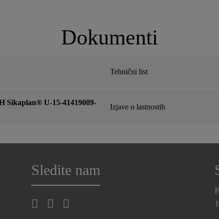
Dokumenti
Tehnični list
Sikaplan® U-15-41419089-
Izjave o lastnostih
Sledite nam
P
1