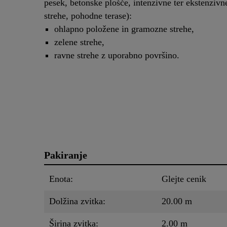
pesek, betonske plošče, intenzivne ter ekstenzivn
strehe, pohodne terase):
ohlapno položene in gramozne strehe,
zelene strehe,
ravne strehe z uporabno površino.
Pakiranje
Enota:
Glejte cenik
Dolžina zvitka:
20.00 m
Širina zvitka:
2.00 m