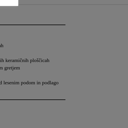
ah
ih keramičnih ploščicah
im gretjem
ed lesenim podom in podlago