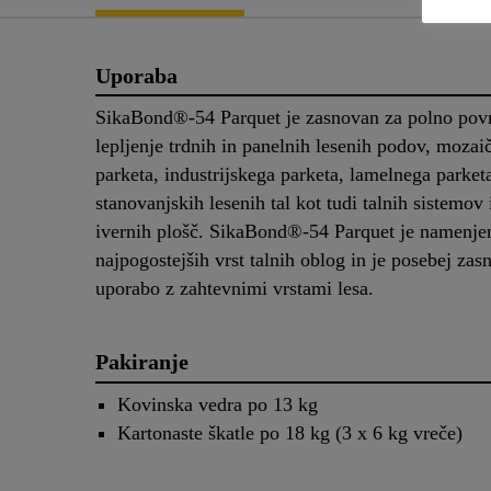
Uporaba
SikaBond®-54 Parquet je zasnovan za polno pov
lepljenje trdnih in panelnih lesenih podov, mozai
parketa, industrijskega parketa, lamelnega parket
stanovanjskih lesenih tal kot tudi talnih sistemov 
ivernih plošč. SikaBond®-54 Parquet je namenje
najpogostejših vrst talnih oblog in je posebej zas
uporabo z zahtevnimi vrstami lesa.
Pakiranje
Kovinska vedra po 13 kg
Kartonaste škatle po 18 kg (3 x 6 kg vreče)