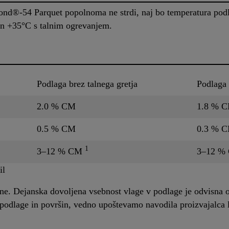
nd®-54 Parquet popolnoma ne strdi, naj bo temperatura po
in +35°C s talnim ogrevanjem.
Podlaga brez talnega gretja
Podlaga 
2.0 % CM
1.8 % 
0.5 % CM
0.3 % 
1
3–12 % CM
3–12 %
il
e. Dejanska dovoljena vsebnost vlage v podlage je odvisna od
podlage in površin, vedno upoštevamo navodila proizvajalca l