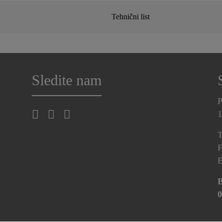
Tehnični list
Sledite nam
P
1
T
F
E
B
0