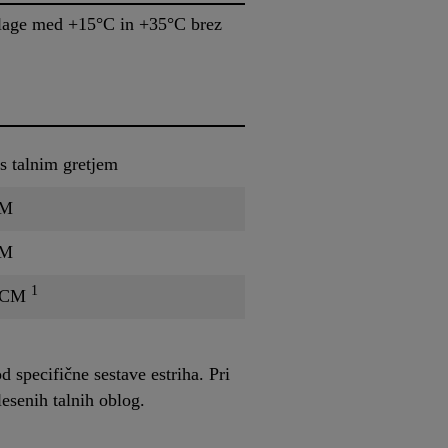
dlage med +15°C in +35°C brez
s talnim gretjem
CM
CM
1
 CM
 specifične sestave estriha. Pri
esenih talnih oblog.