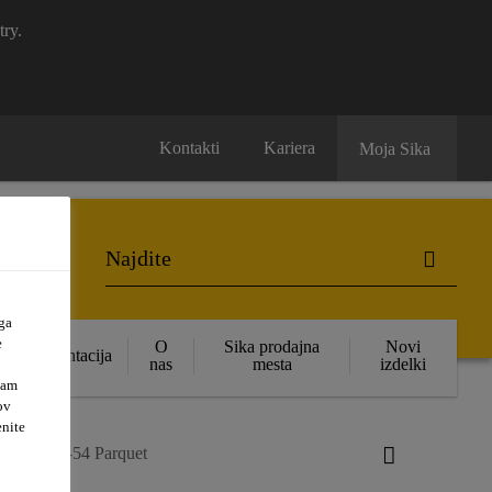
try.
Kontakti
Kariera
Moja Sika
ga
e
O
Sika prodajna
Novi
Dokumentacija
nas
mesta
izdelki
vam
ov
enite
ikaBond®-54 Parquet