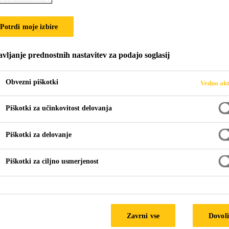
Parquet
Potrdi moje izbire
oznostjo za lepljenje lesenih podov
vljanje prednostnih nastavitev za podajo soglasij
brez topil, za lepljenje lesenih podov, z zelo dobrimi obdel
Obvezni piškotki
Vedno akt
Piškotki za učinkovitost delovanja
Piškotki za delovanje
Piškotki za ciljno usmerjenost
TEHN
Podrobnosti proizvoda
Dok
Zavrni vse
Dovoli