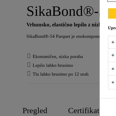
SikaBond®-54 
Vrhunsko, elastično lepilo z nizko visk
Upra
SikaBond®-54 Parquet je enokomponentno lepilo 
Ekonomičen, nizka poraba
Lepilo lahko brusimo
Tla lahko brusimo po 12 urah
Pregled
Certifikati