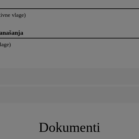
tivne vlage)
nanašanja
C/50% relativne vlage)
Dokumenti