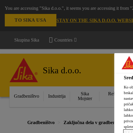
You are accessing "Sika d.o.o.", it seems you are accessing it from
TO SIKA USA
STAY ON THE SIKA D.O.O. WEBS
Skupina Sika
Countries
Sika d.o.o.
Sred
Ko ob
brska
Sika
Rešitve za s
Gradbeništvo
Industrija
Mojster
obje
nasta
priča
lahko
lahko
privz
Gradbeništvo
Zaključna dela v gradbeništvu
splet
POLI