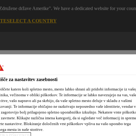
 "Združene države Amerike". We have a dedicated website for your coun
ITE
SELECT A COUNTRY
išče za nastavitev zasebnosti
iščete katero koli spletno mesto, mesto lahko shrani ali pridobi informacije iz vaše
lnika, večinoma v obliki piškotkov. Te informacije se lahko navezujejo na vas, vaš
tanovanjske
Sika hidroizolacijske
Kotiček za
kte
rešitve
arhitekte
vitve, vašo napravo ali pa skrbijo, da vaše spletno mesto deluje v skladu z vašimi
kovanji. Te informacije običajno ne razkrivajo neposredno vaše identitete, vendar 
 zagotovijo bolj prilagojeno spletno uporabniško izkušnjo. Nekatere vrste piškotk
 zavrnete. Klikajte različna imena kategorij, da si ogledate več informacij in sprem
ete nastavitve. Blokiranje določenih vrst piškotkov vpliva na vašo uporabo tega
Lepljenje in tesnjenje v gradbeništvu
Lepljenje parketa
S
nega mesta in naše storitve.
TIKA PIŠKOTKOV