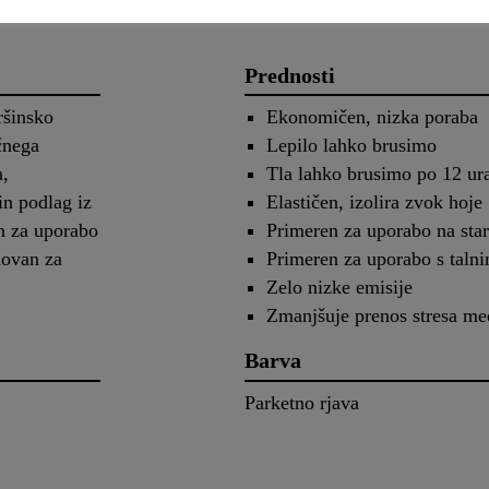
Prednosti
ršinsko
Ekonomičen, nizka poraba
čnega
Lepilo lahko brusimo
a,
Tla lahko brusimo po 12 ur
in podlag iz
Elastičen, izolira zvok hoje
n za uporabo
Primeren za uporabo na star
novan za
Primeren za uporabo s taln
Zelo nizke emisije
Zmanjšuje prenos stresa m
Barva
Parketno rjava