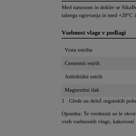
Med nanosom in dokler se SikaBo
talnega ogrevanja in med +20°C 
Vsebnost vlage v podlagi
Vrsta estriha
Cementni estrih
Anhidridni estrih
Magnezitni tlak
1 Glede na delež organskih poln
Opomba: Te vrednosti so le okvirn
vseh vsebnostih vlage, kakovosti 