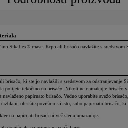
teriala
ečino Sikaflex® mase. Krpo ali brisačo navlažite s sredstvom
ali brisačo, ki ste jo navlažili s sredstvom za odstranjevanj
 da polijete tekočino na brisačo. Nikoli ne namakajte brisač
z navlaženo papirnato brisačo. Vedno uporabite svežo brisačo
i izhlapi, obrišite površino s čisto, suho papirnato brisačo, ki
ler na papirnati brisači ni več sledu umazanije.
ivih površinah, na primer na sveži barvi.