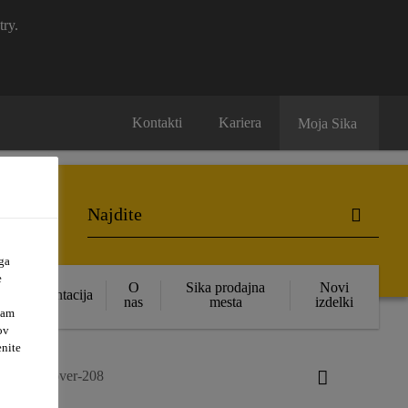
try.
Kontakti
Kariera
Moja Sika
ga
e
O
Sika prodajna
Novi
Dokumentacija
nas
mesta
izdelki
vam
ov
enite
ka® Remover-208