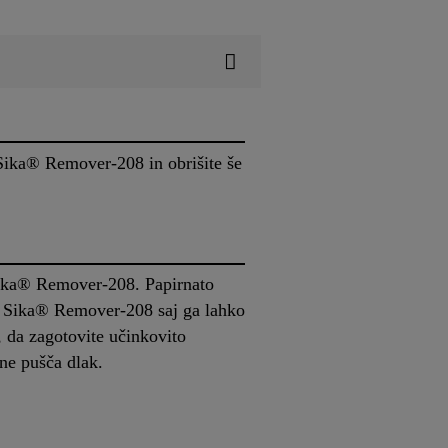
 Sika® Remover-208 in obrišite še
e Sika® Remover-208. Papirnato
o v Sika® Remover-208 saj ga lahko
, da zagotovite učinkovito
 ne pušča dlak.