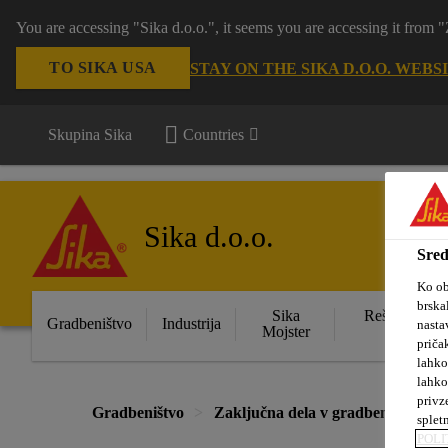
You are accessing "Sika d.o.o.", it seems you are accessing it from
TO SIKA USA
STAY ON THE SIKA D.O.O. WEBS
Skupina Sika
Countries
Sika d.o.o.
Sred
Ko ob
brska
Sika
Rešitve za s
Gradbeništvo
Industrija
nasta
Mojster
obje
priča
lahko
lahko
privz
Gradbeništvo
Zaključna dela v gradbeništvu
splet
POLI