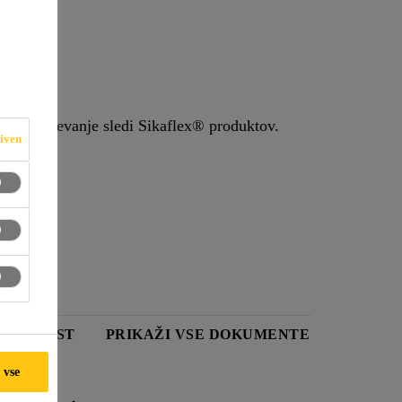
Sika® Remover-208 je brezbarvno prozorno čistilo na osnovi topil za barvane substrate. Uporablja se tudi za odstranjevanje sledi Sikaflex® produktov.
iven
STNI LIST
PRIKAŽI VSE DOKUMENTE
 vse