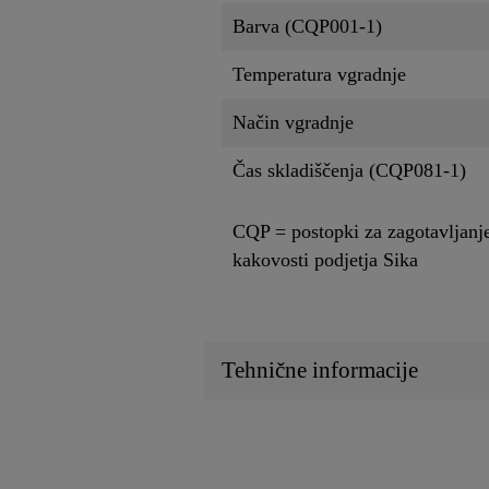
Barva (CQP001-1)
Temperatura vgradnje
Način vgradnje
Čas skladiščenja (CQP081-1)
CQP = postopki za zagotavljanj
kakovosti podjetja Sika
Tehnične informacije