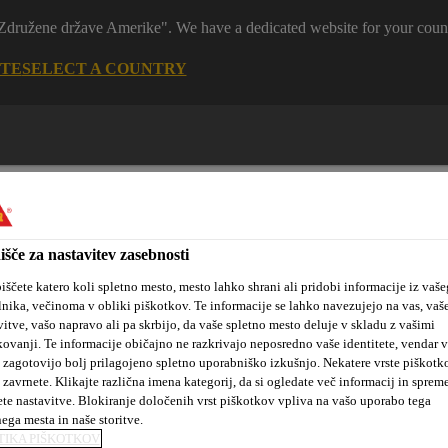
 "Združene države Amerike". We have a dedicated website for your coun
ITE
SELECT A COUNTRY
išče za nastavitev zasebnosti
iščete katero koli spletno mesto, mesto lahko shrani ali pridobi informacije iz vaše
lnika, večinoma v obliki piškotkov. Te informacije se lahko navezujejo na vas, vaš
tanovanjske
Sika hidroizolacijske
Kotiček za
vitve, vašo napravo ali pa skrbijo, da vaše spletno mesto deluje v skladu z vašimi
kte
rešitve
arhitekte
kovanji. Te informacije običajno ne razkrivajo neposredno vaše identitete, vendar 
 zagotovijo bolj prilagojeno spletno uporabniško izkušnjo. Nekatere vrste piškotk
 zavrnete. Klikajte različna imena kategorij, da si ogledate več informacij in sprem
ete nastavitve. Blokiranje določenih vrst piškotkov vpliva na vašo uporabo tega
Lepljenje in tesnjenje v gradbeništvu
Priprava podlage
Si
nega mesta in naše storitve.
TIKA PIŠKOTKOV