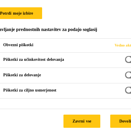
r-208
Potrdi moje izbire
za močno umazane neporozne površine
vljanje prednostnih nastavitev za podajo soglasij
Obvezni piškotki
Vedno akt
Piškotki za učinkovitost delovanja
ubstranov
Piškotki za delovanje
Piškotki za ciljno usmerjenost
TEHNIČNI LIST
VARNO
Zavrni vse
Dovoli