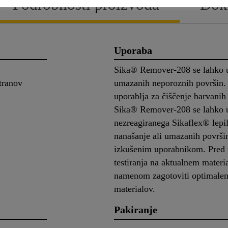
Podrobnosti proizvoda
Dok
Uporaba
Sika® Remover-208 se lahko u
tranov
umazanih neporoznih površin
uporablja za čiščenje barvanih
Sika® Remover-208 se lahko up
nezreagiranega Sikaflex® lepila
nanašanje ali umazanih površi
izkušenim uporabnikom. Pred u
testiranja na aktualnem materia
namenom zagotoviti optimalen
materialov.
Pakiranje