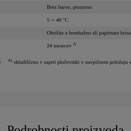
Brez barve, prozorno
5 ─ 40 °C
Obrišite z bombažno ali papirnato bris
A
24 mesecev
A)
e
skladiščeno v zaprti pločevinki v navpičnem položaju 
Podrobnosti proizvoda