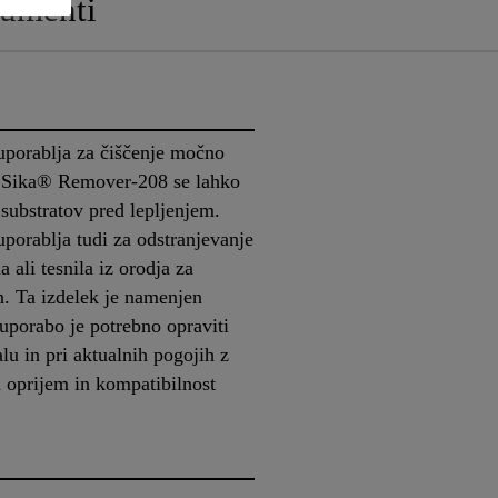
umenti
porablja za čiščenje močno
. Sika® Remover-208 se lahko
 substratov pred lepljenjem.
orablja tudi za odstranjevanje
 ali tesnila iz orodja za
n. Ta izdelek je namenjen
porabo je potrebno opraviti
lu in pri aktualnih pogojih z
 oprijem in kompatibilnost