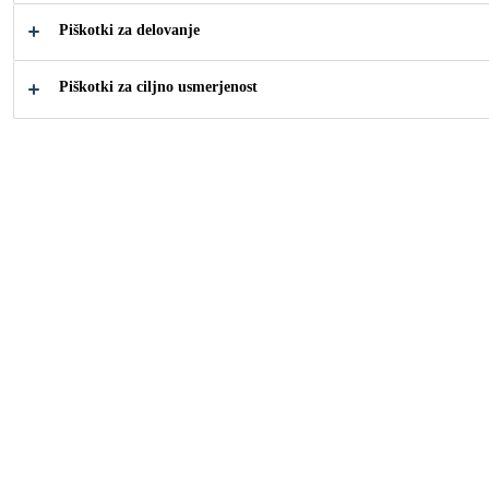
gradbeno lepilo z zelo visokim začetnim oprijemom,
Piškotki za delovanje
ki se lepi večino gradbenih materialov. Za notranjo
in zunanjo uporabo.
Piškotki za ciljno usmerjenost
Berite več +
Zelo visok začetni oprijem
Pritrditev težkih predmetov brez začasne opore
Dobra obdelavnost