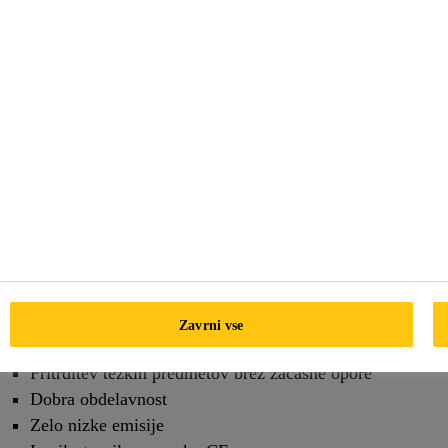
Lepilo, ki veže večino gradbenih elementov in materialov,
kot so:
Beton
Zidovje
Večina kamnin
Keramika
Les
Kovine
Steklo
Prednosti
Zavrni vse
Zelo visok začetni oprijem
Pritrditev težkih predmetov brez začasne opore
Dobra obdelavnost
Zelo nizke emisije