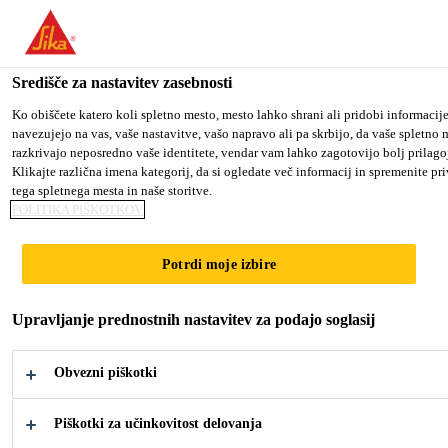
You are accessing "Sika d.o.o.", it seems you are accessing it fro
country.
Središče za nastavitev zasebnosti
TO SIKA USA
STAY ON THE SIKA D.O.O. WEBS
Gradbeništvo
...
Sikaflex®-118 Extreme Grab
Ko obiščete katero koli spletno mesto, mesto lahko shrani ali pridobi informacij
navezujejo na vas, vaše nastavitve, vašo napravo ali pa skrbijo, da vaše spletno
razkrivajo neposredno vaše identitete, vendar vam lahko zagotovijo bolj prilag
Sika d.o.o.
Klikajte različna imena kategorij, da si ogledate več informacij in spremenite p
tega spletnega mesta in naše storitve.
POLITIKA PIŠKOTKOV
Sikaflex®-118
Potrdi moje izbire
Extreme Grab
Upravljanje prednostnih nastavitev za podajo soglasij
Enokomponentno gradbeno lepilo s hitrim
začetnim oprijemom
Obvezni piškotki
Piškotki za učinkovitost delovanja
Sikaflex®-118 Extreme Grab je enokomponentno