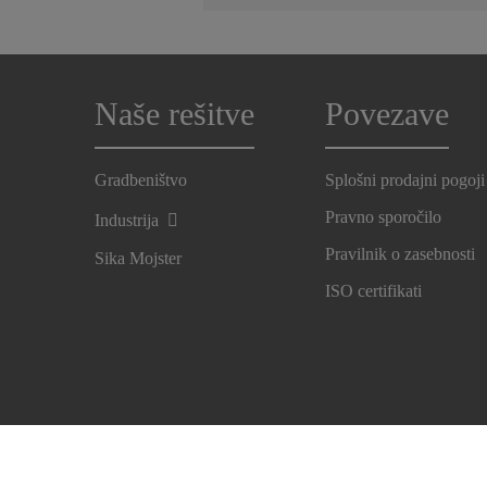
Naše rešitve
Povezave
Gradbeništvo
Splošni prodajni pogoji
Pravno sporočilo
Industrija
Pravilnik o zasebnosti
Sika Mojster
ISO certifikati
Imprint
Pravno sporočilo
Središč nastavitev za pišk