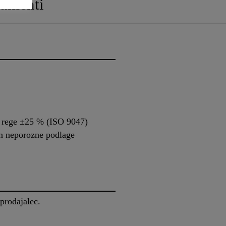
umenti
 rege ±25 % (ISO 9047)
n neporozne podlage
 prodajalec.