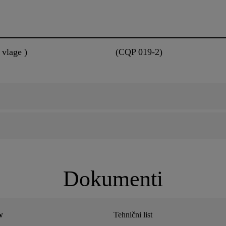
 vlage )
(CQP 019-2)
Dokumenti
w
Tehnični list