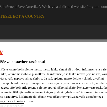
 "Združene države Amerike". We have a dedicated website for your coun
ITE
SELECT A COUNTRY
išče za nastavitev zasebnosti
iščete katero koli spletno mesto, mesto lahko shrani ali pridobi informacije iz vaše
lnika, večinoma v obliki piškotkov. Te informacije se lahko navezujejo na vas, vaš
tanovanjske
Sika hidroizolacijske
Kotiček za
vitve, vašo napravo ali pa skrbijo, da vaše spletno mesto deluje v skladu z vašimi
kte
rešitve
arhitekte
kovanji. Te informacije običajno ne razkrivajo neposredno vaše identitete, vendar 
 zagotovijo bolj prilagojeno spletno uporabniško izkušnjo. Nekatere vrste piškotk
 zavrnete. Klikajte različna imena kategorij, da si ogledate več informacij in sprem
ete nastavitve. Blokiranje določenih vrst piškotkov vpliva na vašo uporabo tega
Lepljenje in tesnjenje v gradbeništvu
Tesnjenje zunanjega ovo
nega mesta in naše storitve.
TIKA PIŠKOTKOV