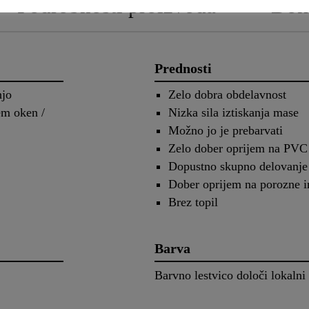
Podrobnosti proizvoda
Dok
Prednosti
njo
Zelo dobra obdelavnost
m oken /
Nizka sila iztiskanja mase
Možno jo je prebarvati
Zelo dober oprijem na PVC
Dopustno skupno delovanje
Dober oprijem na porozne i
Brez topil
Barva
Barvno lestvico določi lokalni