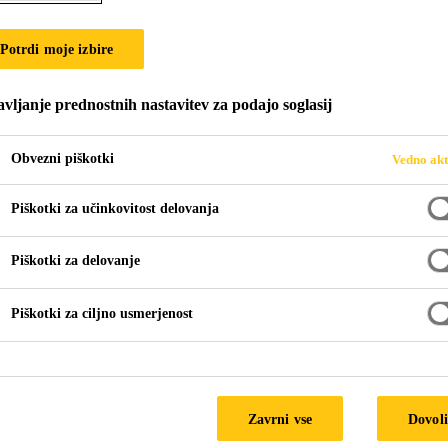
220 Window
Potrdi moje izbire
nilna masa, za tesnjenje okvirja oken / vrat in
vljanje prednostnih nastavitev za podajo soglasij
stična tesnilna masa, ki utrjuje s pomočjo zračne vlage.
Obvezni piškotki
Vedno akt
Piškotki za učinkovitost delovanja
Piškotki za delovanje
Piškotki za ciljno usmerjenost
TEHN
Zavrni vse
Dovoli