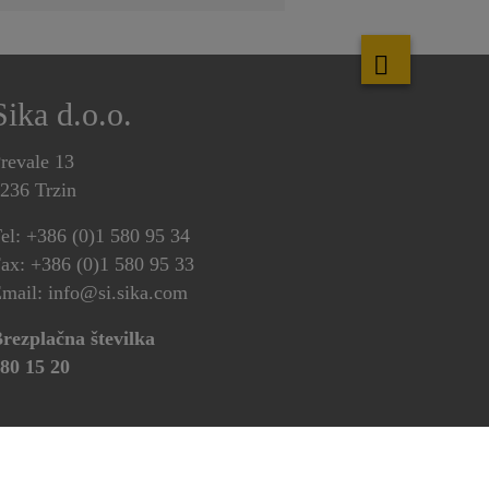
Sika d.o.o.
revale 13
236 Trzin
el: +386 (0)1 580 95 34
ax: +386 (0)1 580 95 33
mail: info@si.sika.com
rezplačna številka
80 15 20