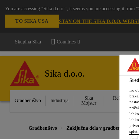
You are accessing "Sika d.o.o.", it seems you are accessing it from
TO SIKA USA
STAY ON THE SIKA D.O.O. WEBS
Skupina Sika
Countries
Sika d.o.o.
Sred
Ko ob
brska
Sika
Rešitve za s
Gradbeništvo
Industrija
nasta
Mojster
obje
priča
lahko
lahko
privz
Gradbeništvo
Zaključna dela v gradbeništvu
splet
POLI