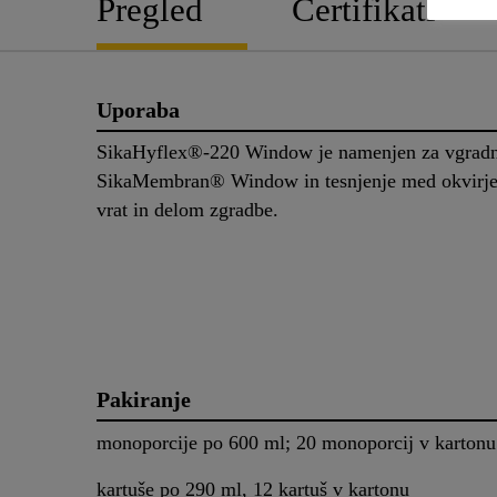
Pregled
Certifikati
Uporaba
SikaHyflex®-220 Window je namenjen za vgrad
SikaMembran® Window in tesnjenje med okvirje
vrat in delom zgradbe.
Pakiranje
monoporcije po 600 ml; 20 monoporcij v kartonu
kartuše po 290 ml, 12 kartuš v kartonu