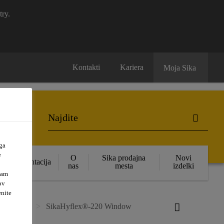
try.
Kontakti
Kariera
Moja Sika
ga
e
O
Sika prodajna
Novi
Dokumentacija
nas
mesta
izdelki
vam
ov
enite
ja stavbe
SikaHyflex®-220 Window