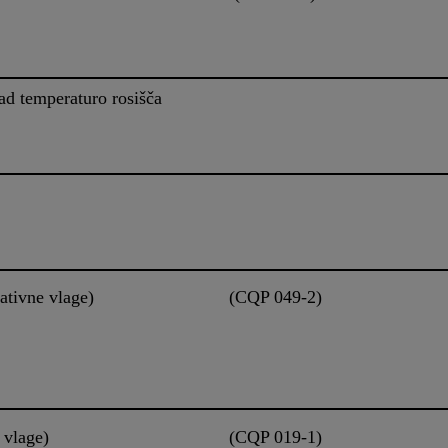
ad temperaturo rosišča
 50% relativne vlage)
(CQP 049-2)
e vlage)
(CQP 019-1)