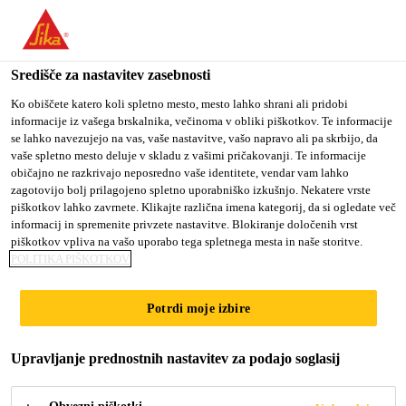
You are accessing "Sika d.o.o.", it seems you are accessing it
from "Združene države Amerike". We have a dedicated website
for your country.
Središče za nastavitev zasebnosti
Gradbeništvo
...
SikaCeram®-690 Elite
TO
Ko obiščete katero koli spletno mesto, mesto lahko shrani ali pridobi
STAY ON THE SIKA
SELECT A
informacije iz vašega brskalnika, večinoma v obliki piškotkov. Te informacije
SIKA
D.O.O. WEBSITE
COUNTRY
se lahko navezujejo na vas, vaše nastavitve, vašo napravo ali pa skrbijo, da
USA
vaše spletno mesto deluje v skladu z vašimi pričakovanji. Te informacije
običajno ne razkrivajo neposredno vaše identitete, vendar vam lahko
zagotovijo bolj prilagojeno spletno uporabniško izkušnjo. Nekatere vrste
SikaCeram®-690
Sika d.o.o.
piškotkov lahko zavrnete. Klikajte različna imena kategorij, da si ogledate več
informacij in spremenite privzete nastavitve. Blokiranje določenih vrst
Elite
piškotkov vpliva na vašo uporabo tega spletnega mesta in naše storitve.
POLITIKA PIŠKOTKOV
Cementna fugirna masa za stenske in talne
Potrdi moje izbire
ploščice, za širine fug od 1 mm do 10 mm.
Upravljanje prednostnih nastavitev za podajo soglasij
SikaCeram®-690 Elite je cementna fugirna masa v
prahu za stenske in talne ploščice, namenjena