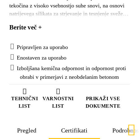
tekočina z visoko vsebnostjo suhe snovi, na osnovi
natrijevega silikata za strjevanje in tesnjenje svežega
ali utrjenega betona.
Berite več +
Pripravljen za uporabo
Enostaven za uporabo
Izboljšana kemična odpornost in odpornost proti
obrabi v primerjavi z neobdelanim betonom
TEHNIČNI
VARNOSTNI
PRIKAŽI VSE
LIST
LIST
DOKUMENTE
Pregled
Certifikati
Podrobnos