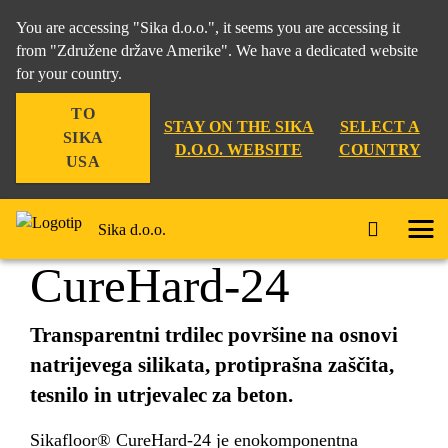
You are accessing "Sika d.o.o.", it seems you are accessing it
from "Združene države Amerike". We have a dedicated website
for your country.
Gradbeništvo
...
Sikafloor® CureHard-24
TO
STAY ON THE SIKA
SELECT A
SIKA
D.O.O. WEBSITE
COUNTRY
USA
Sikafloor®
Sika d.o.o.
CureHard-24
Transparentni trdilec površine na osnovi
natrijevega silikata, protiprašna zaščita,
tesnilo in utrjevalec za beton.
Sikafloor® CureHard-24 je enokomponentna