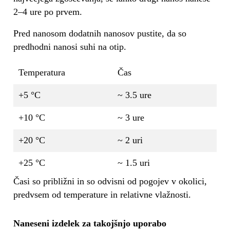
2–4 ure po prvem.
Pred nanosom dodatnih nanosov pustite, da so
predhodni nanosi suhi na otip.
Temperatura
Čas
+5 °C
~ 3.5 ure
+10 °C
~ 3 ure
+20 °C
~ 2 uri
+25 °C
~ 1.5 uri
Časi so približni in so odvisni od pogojev v okolici,
predvsem od temperature in relativne vlažnosti.
Naneseni izdelek za takojšnjo uporabo