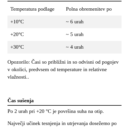
Temperatura podlage
Polna obremenitev po
+10°C
~ 6 urah
+20°C
~ 5 urah
+30°C
~ 4 urah
Opozorilo: Časi so približni in so odvisni od pogojev
v okolici, predvsem od temperature in relativne
vlažnosti..
Čas sušenja
Po 2 urah pri +20 °C je površina suha na otip.
Največji učinek tesnjenja in utrjevanja dosežemo po