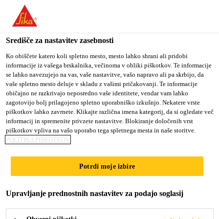
You are accessing "Sika d.o.o.", it seems you are accessing it
from "Združene države Amerike". We have a dedicated website
for your country.
Središče za nastavitev zasebnosti
Gradbeništvo
...
SikaScreed® HardTop-60
TO
Ko obiščete katero koli spletno mesto, mesto lahko shrani ali pridobi
STAY ON THE SIKA
SELECT A
informacije iz vašega brskalnika, večinoma v obliki piškotkov. Te informacije
SIKA
D.O.O. WEBSITE
COUNTRY
se lahko navezujejo na vas, vaše nastavitve, vašo napravo ali pa skrbijo, da
USA
vaše spletno mesto deluje v skladu z vašimi pričakovanji. Te informacije
običajno ne razkrivajo neposredno vaše identitete, vendar vam lahko
zagotovijo bolj prilagojeno spletno uporabniško izkušnjo. Nekatere vrste
SikaScreed®
Sika d.o.o.
piškotkov lahko zavrnete. Klikajte različna imena kategorij, da si ogledate več
informacij in spremenite privzete nastavitve. Blokiranje določenih vrst
HardTop-60
piškotkov vpliva na vašo uporabo tega spletnega mesta in naše storitve.
POLITIKA PIŠKOTKOV
Cementni, hitro utrjajoči, izravnalni estrih
Potrdi moje izbire
visoke trdnostni za tlake.
Upravljanje prednostnih nastavitev za podajo soglasij
SikaScreed® HardTop-60 je enokomponentni,
cementni, hitro utrjajoč in visoke trdnosti, izravnalni