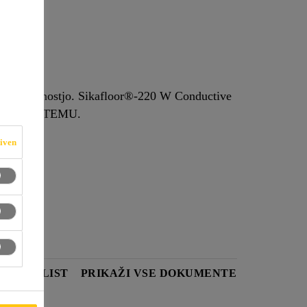
no prevodnostjo. Sikafloor®-220 W Conductive
ACIJE O SISTEMU.
iven
OSTNI LIST
PRIKAŽI VSE DOKUMENTE