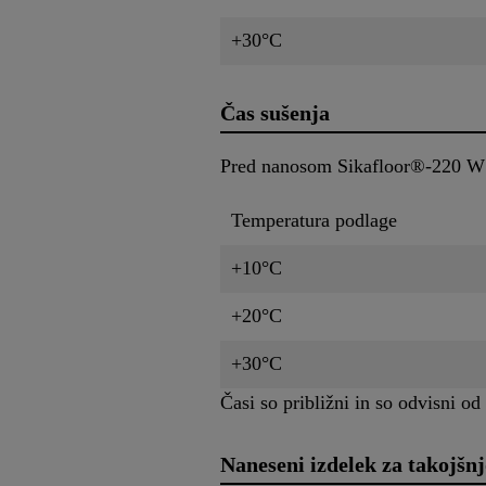
+30°C
Čas sušenja
Pred nanosom Sikafloor®-220 W 
Temperatura podlage
+10°C
+20°C
+30°C
Časi so približni in so odvisni o
Naneseni izdelek za takojšn