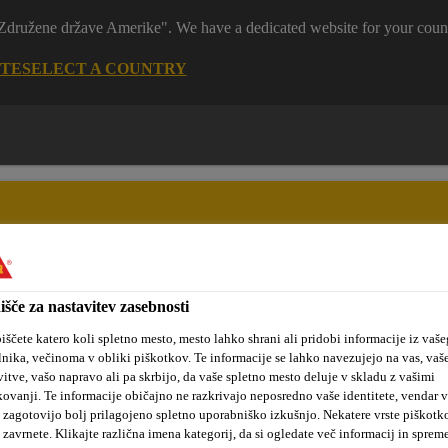
 "Združene države Amerike". We have a dedicated website for your coun
ITE
SELECT A COUNTRY
išče za nastavitev zasebnosti
tanovanjske
Sika hidroizolacijske
Kotiček za
kte
rešitve
arhitekte
iščete katero koli spletno mesto, mesto lahko shrani ali pridobi informacije iz vaše
lnika, večinoma v obliki piškotkov. Te informacije se lahko navezujejo na vas, vaš
vitve, vašo napravo ali pa skrbijo, da vaše spletno mesto deluje v skladu z vašimi
kovanji. Te informacije običajno ne razkrivajo neposredno vaše identitete, vendar 
Talne obloge
Tlaki za industrijo
Sikafloor MultiDur
S
 zagotovijo bolj prilagojeno spletno uporabniško izkušnjo. Nekatere vrste piškotk
 zavrnete. Klikajte različna imena kategorij, da si ogledate več informacij in sprem