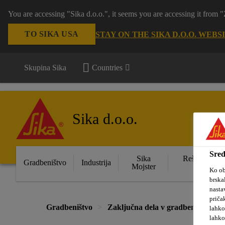
You are accessing "Sika d.o.o.", it seems you are accessing it from
TO SIKA USA
STAY ON THE SIKA D.O.O. WEBS
Skupina Sika
Countries
Sika d.o.o.
Sred
Sika
Rešitve za s
Gradbeništvo
Industrija
Mojster
obje
Ko ob
brska
nasta
priča
Gradbeništvo
Zaključna dela v gradbeništvu
lahko
lahko