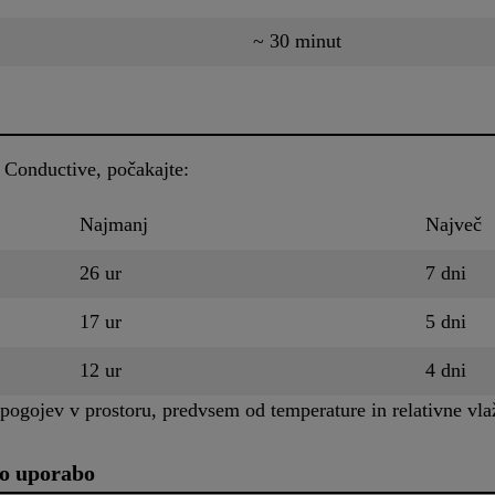
~ 30 minut
Conductive, počakajte:
Najmanj
Največ
26 ur
7 dni
17 ur
5 dni
12 ur
4 dni
d pogojev v prostoru, predvsem od temperature in relativne vla
jo uporabo