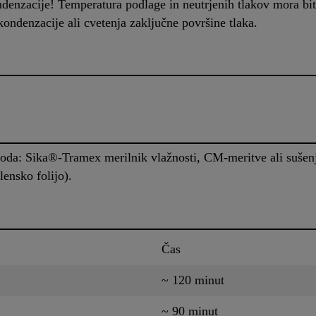
ndenzacije! Temperatura podlage in neutrjenih tlakov mora bi
kondenzacije ali cvetenja zaključne površine tlaka.
oda: Sika®-Tramex merilnik vlažnosti, CM-meritve ali sušenj
ensko folijo).
Čas
~ 120 minut
~ 90 minut