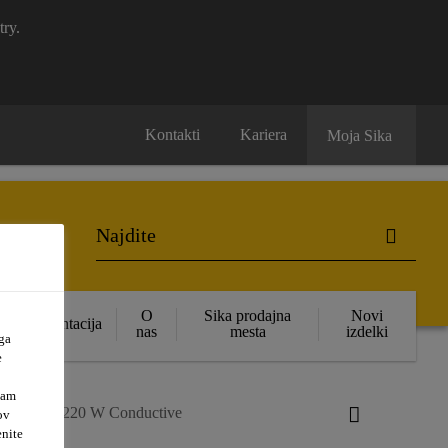
try.
Kontakti
Kariera
Moja Sika
O
Sika prodajna
Novi
Dokumentacija
nas
mesta
izdelki
ga
e
vam
ikafloor®-220 W Conductive
ov
enite