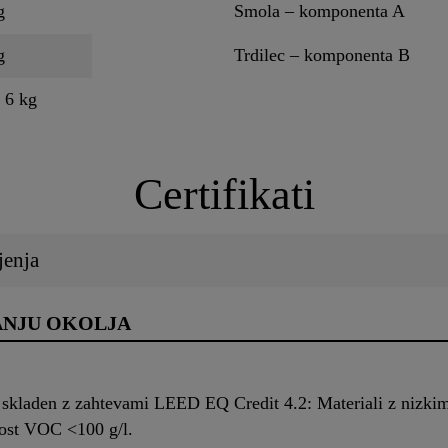
g
Smola – komponenta A
g
Trdilec – komponenta B
 6 kg
Certifikati
jenja
ANJU OKOLJA
skladen z zahtevami LEED EQ Credit 4.2: Materiali z nizkimi
st VOC <100 g/l.