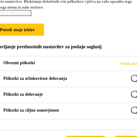
ete nastavitve. Blokiranje določenih vrst piškotkov vpliva na vašo uporabo tega
0 W Conductive
nega mesta in naše storitve.
TIKA PIŠKOTKOV
atični temeljni premaz
Potrdi moje izbire
a vodna disperzija epoksidne smole z visoko elektrostatič
vljanje prednostnih nastavitev za podajo soglasij
nformacij glejte tehnične liste omenjene v odstavku INFORM
Obvezni piškotki
Vedno akt
o
Piškotki za učinkovitost delovanja
Piškotki za delovanje
Piškotki za ciljno usmerjenost
TEHNIČNI LIST
VARN