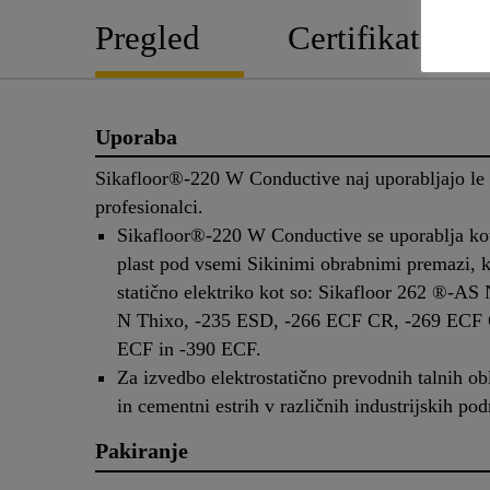
Pregled
Certifikati
Uporaba
Sikafloor®-220 W Conductive naj uporabljajo le 
profesionalci.
Sikafloor®-220 W Conductive se uporablja ko
plast pod vsemi Sikinimi obrabnimi premazi, k
statično elektriko kot so: Sikafloor 262 ®-AS
N Thixo, -235 ESD, -266 ECF CR, -269 ECF 
ECF in -390 ECF.
Za izvedbo elektrostatično prevodnih talnih ob
in cementni estrih v različnih industrijskih pod
Pakiranje