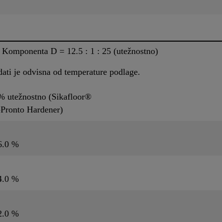
Komponenta D = 12.5 : 1 : 25 (utežnostno)
odati je odvisna od temperature podlage.
% utežnostno (Sikafloor®
‐Pronto Hardener)
6.0 %
4.0 %
2.0 %