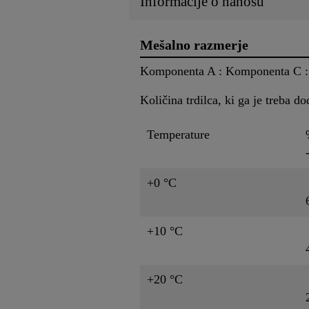
Informacije o nanosu
Mešalno razmerje
Komponenta A : Komponenta C : 
Količina trdilca, ki ga je treba d
Temperature
+0 °C
+10 °C
+20 °C