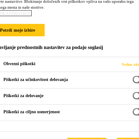
ete nastavitve. Blokiranje določenih vrst piškotkov vpliva na vašo uporabo tega
Pronto
nega mesta in naše storitve.
TIKA PIŠKOTKOV
 samoizravnalne sisteme tlakov, iz metakrilata, 
Potrdi moje izbire
trjajoča, s poliuretani modificirana polimetil-metakrilatna s
vljanje prednostnih nastavitev za podajo soglasij
absorbira premike podlage tudi pri nizkih temperaturah, kar 
Obvezni piškotki
Vedno akt
rivanje razpok
Piškotki za učinkovitost delovanja
am
Piškotki za delovanje
Piškotki za ciljno usmerjenost
TEHN