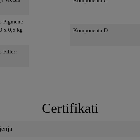
Komponenta C
o Pigment:
0 x 0,5 kg
Komponenta D
 Filler:
Certifikati
jenja