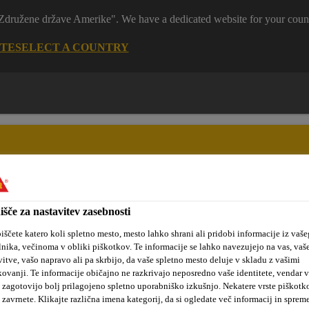
 "Združene države Amerike". We have a dedicated website for your coun
ITE
SELECT A COUNTRY
išče za nastavitev zasebnosti
tanovanjske
Sika hidroizolacijske
Kotiček za
kte
rešitve
arhitekte
iščete katero koli spletno mesto, mesto lahko shrani ali pridobi informacije iz vaše
lnika, večinoma v obliki piškotkov. Te informacije se lahko navezujejo na vas, vaš
vitve, vašo napravo ali pa skrbijo, da vaše spletno mesto deluje v skladu z vašimi
kovanji. Te informacije običajno ne razkrivajo neposredno vaše identitete, vendar 
Talne obloge
Tlaki za industrijo
Sikafloor Pronto
Sika
 zagotovijo bolj prilagojeno spletno uporabniško izkušnjo. Nekatere vrste piškotk
 zavrnete. Klikajte različna imena kategorij, da si ogledate več informacij in sprem