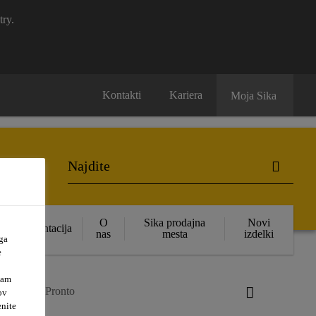
try.
Kontakti
Kariera
Moja Sika
O
Sika prodajna
Novi
Dokumentacija
nas
mesta
izdelki
ga
e
vam
floor®-32 Pronto
ov
enite