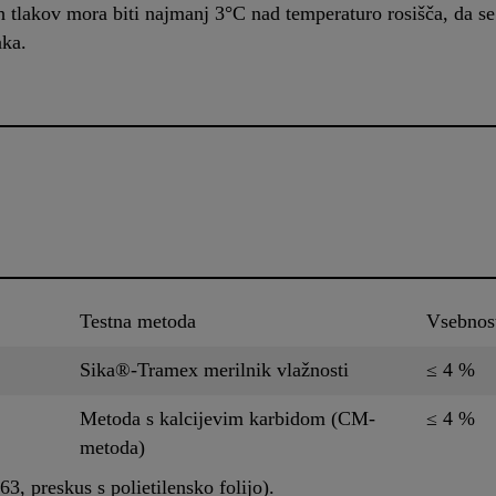
h tlakov mora biti najmanj 3°C nad temperaturo rosišča, da s
aka.
Testna metoda
Vsebnos
Sika®-Tramex merilnik vlažnosti
≤ 4 %
Metoda s kalcijevim karbidom (CM-
≤ 4 %
metoda)
, preskus s polietilensko folijo).