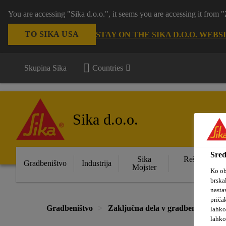
You are accessing "Sika d.o.o.", it seems you are accessing it from
TO SIKA USA
STAY ON THE SIKA D.O.O. WEBS
Skupina Sika
Countries
Sika d.o.o.
Sred
Sika
Rešitve za s
Gradbeništvo
Industrija
Mojster
obje
Ko ob
brska
nasta
priča
Gradbeništvo
Zaključna dela v gradbeništvu
lahko
lahko