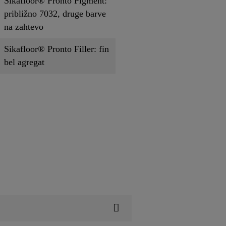
Sikafloor® Pronto Pigment:
približno 7032, druge barve
na zahtevo
Sikafloor® Pronto Filler: fin
bel agregat