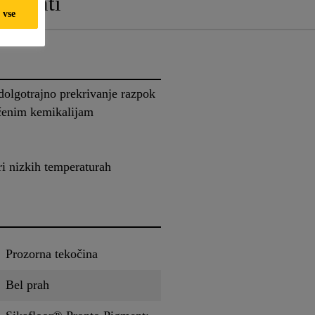
umenti
 vse
dolgotrajno prekrivanje razpok
čenim kemikalijam
pri nizkih temperaturah
Prozorna tekočina
Bel prah