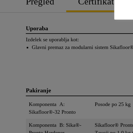
Pregled
Certifikati
Uporaba
Izdelek se uporablja kot:
Glavni premaz za modularni sistem Sikafloor
Pakiranje
Komponenta A:
Posode po 25 kg
Sikafloor®-32 Pronto
Komponenta B: Sika®-
Sikafloor® Pront
Pronto Hardener
Zavoji po 1,0 kg 