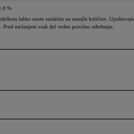
1.0 %
zdelkom lahko enote razdelite na manjše količine. Upoštevajt
i. Pred mešanjem vsak del vedno pravilno odtehtajte.