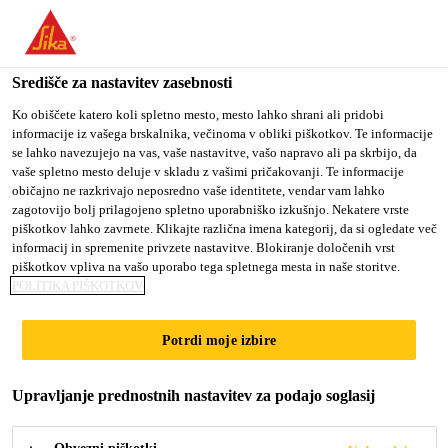
You are accessing "Sika d.o.o.", it seems you are accessing it
from "Združene države Amerike". We have a dedicated website
for your country.
Središče za nastavitev zasebnosti
Gradbeništvo
...
Sikafloor®-21 PurCem®
TO
Ko obiščete katero koli spletno mesto, mesto lahko shrani ali pridobi
STAY ON THE SIKA
SELECT A
informacije iz vašega brskalnika, večinoma v obliki piškotkov. Te informacije
SIKA
D.O.O. WEBSITE
COUNTRY
se lahko navezujejo na vas, vaše nastavitve, vašo napravo ali pa skrbijo, da
USA
vaše spletno mesto deluje v skladu z vašimi pričakovanji. Te informacije
običajno ne razkrivajo neposredno vaše identitete, vendar vam lahko
zagotovijo bolj prilagojeno spletno uporabniško izkušnjo. Nekatere vrste
Sikafloor®-21
Sika d.o.o.
piškotkov lahko zavrnete. Klikajte različna imena kategorij, da si ogledate več
informacij in spremenite privzete nastavitve. Blokiranje določenih vrst
PurCem®
piškotkov vpliva na vašo uporabo tega spletnega mesta in naše storitve.
POLITIKA PIŠKOTKOV
Samorazlivni, poliuretanski, hibridni,
Potrdi moje izbire
talni estrih visoke trdnosti, odporen proti
kemičnim in toplotnim udarcem, z
Upravljanje prednostnih nastavitev za podajo soglasij
nedrsečo zaključno površino