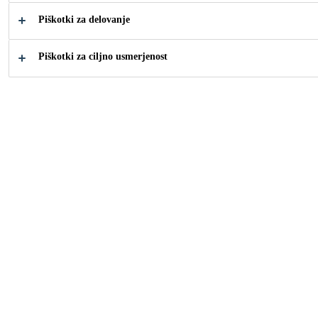
Kako vam lahko
Piškotki za delovanje
pomagamo?
Piškotki za ciljno usmerjenost
Poiščite
Kontaktiraj
tehnične liste
nas
proizvodov