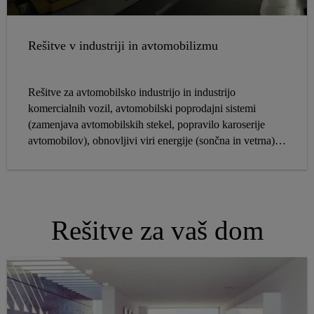
Rešitve v industriji in avtomobilizmu
Rešitve za avtomobilsko industrijo in industrijo
komercialnih vozil, avtomobilski poprodajni sistemi
(zamenjava avtomobilskih stekel, popravilo karoserije
avtomobilov), obnovljivi viri energije (sončna in vetrna) in
fasadni inženiring (konstrukcijsko zasteklitev, tesnjenje
izolacijske steklene enote).
Rešitve za vaš dom