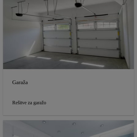
Garaža
Rešitve za garažo