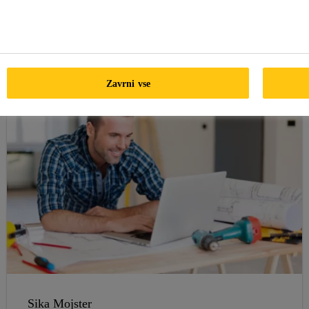
gradbene strokovnjake in lastnike nepremičnin. Naši
materiali in sistemi so tam, kjer jih potrebujete za nove
projekte ali obnove hiše.
Zavrni vse
Sika Mojster