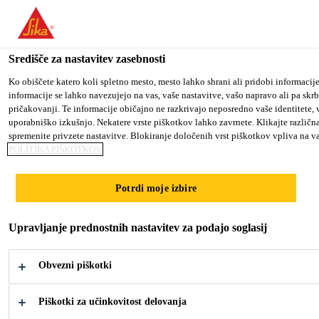
You are accessing "Sika d.o.o.", it seems you are accessing it fro
website for your country.
Središče za nastavitev zasebnosti
TO SIKA USA
STAY ON THE SIKA D.O.O. WEBS
Ko obiščete katero koli spletno mesto, mesto lahko shrani ali pridobi informacij
informacije se lahko navezujejo na vas, vaše nastavitve, vašo napravo ali pa skrb
pričakovanji. Te informacije običajno ne razkrivajo neposredno vaše identitete,
Sika d.o.o.
uporabniško izkušnjo. Nekatere vrste piškotkov lahko zavrnete. Klikajte različna
spremenite privzete nastavitve. Blokiranje določenih vrst piškotkov vpliva na va
POLITIKA PIŠKOTKOV
Potrdi moje izbire
SIKA D.O.O.
Upravljanje prednostnih nastavitev za podajo soglasij
Obvezni piškotki
Piškotki za učinkovitost delovanja