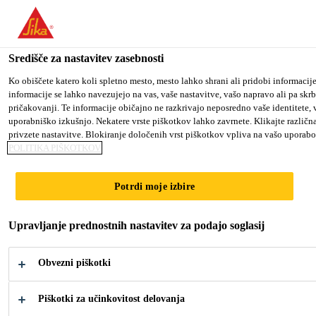
You are accessing "Sika d.o.o.", it seems you are accessing it fro
website for your country.
Središče za nastavitev zasebnosti
TO SIKA USA
STAY ON THE SIKA D.O.O. WEBS
Industrija
...
SikaForce®-300 Primer
Ko obiščete katero koli spletno mesto, mesto lahko shrani ali pridobi informacij
informacije se lahko navezujejo na vas, vaše nastavitve, vašo napravo ali pa skrb
pričakovanji. Te informacije običajno ne razkrivajo neposredno vaše identitete,
Sika d.o.o.
uporabniško izkušnjo. Nekatere vrste piškotkov lahko zavrnete. Klikajte različna
privzete nastavitve. Blokiranje določenih vrst piškotkov vpliva na vašo uporabo 
POLITIKA PIŠKOTKOV
SikaForce®-300
Potrdi moje izbire
Primer
Upravljanje prednostnih nastavitev za podajo soglasij
Promotor adhezije-oprijema za lepila za
popravilo plastike SikaForce®
Obvezni piškotki
SikaForce®-300 Primer je promotor oprijema na
Piškotki za učinkovitost delovanja
osnovi topil. SikaForce®-300 primer je formuliran