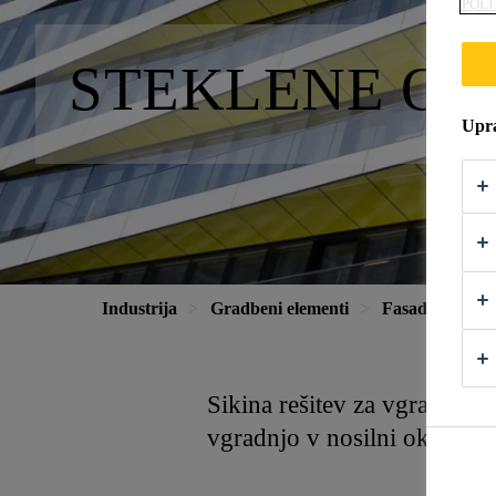
POLI
STEKLENE OG
Upra
Industrija
Gradbeni elementi
Fasade
Ste
Sikina rešitev za vgradnjo s
vgradnjo v nosilni okvir in