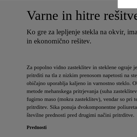
Varne in hitre rešitv
Ko gre za lepljenje stekla na okvir, i
in ekonomično rešitev.
Za popolno vidno zasteklitev in steklene ograje j
pritrditi na tla z nizkim prenosom napetosti na st
običajno uporablja kaljeno in varnostno steklo. 
metode mehanskega pritrjevanja (suha zasteklitev)
fugirno maso (mokra zasteklitev), vendar so pri 
pritrditev. Sika ponuja dvokomponentne poliureta
številne prednosti pred drugimi načini pritrditve.
Prednosti