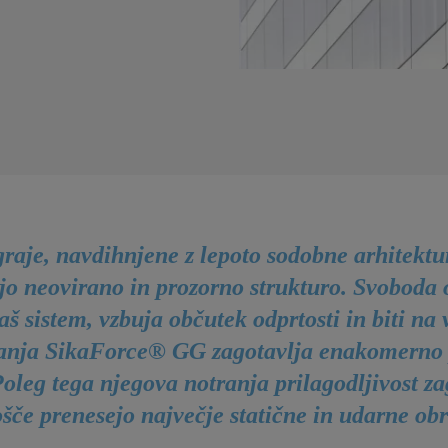
graje, navdihnjene z lepoto sodobne arhitektur
jo neovirano in prozorno strukturo. Svoboda 
aš sistem, vzbuja občutek odprtosti in biti na
ranja SikaForce® GG zagotavlja enakomerno 
Poleg tega njegova notranja prilagodljivost za
ošče prenesejo največje statične in udarne ob