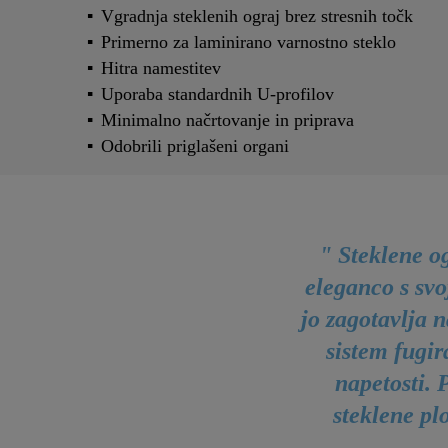
Vgradnja steklenih ograj brez stresnih točk
Primerno za laminirano varnostno steklo
Hitra namestitev
Uporaba standardnih U-profilov
Minimalno načrtovanje in priprava
Odobrili priglašeni organi
" Steklene o
eleganco s svo
jo zagotavlja n
sistem fugi
napetosti. 
steklene pl