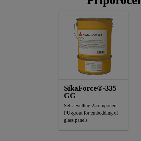
Priporočen
SikaForce®-335
GG
Self-levelling 2-component
PU-grout for embedding of
glass panels