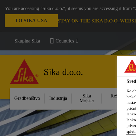
You are accessing "Sika d.o.o.", it seems you are accessing it from
TO SIKA USA
STAY ON THE SIKA D.O.O. WEBS
Skupina Sika
Countries
Sika d.o.o.
Sred
Ko ob
Sika
Rešitve za s
brska
Gradbeništvo
Industrija
Mojster
obje
nasta
priča
lahko
lahko
privz
splet