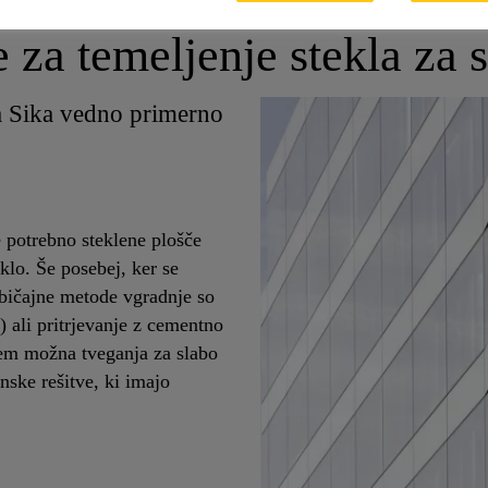
e za temeljenje stekla za 
ma Sika vedno primerno
e potrebno steklene plošče
eklo. Še posebej, ker se
Običajne metode vgradnje so
 ali pritrjevanje z cementno
tem možna tveganja za slabo
nske rešitve, ki imajo