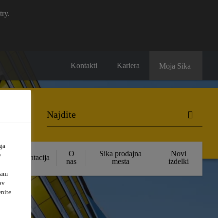
try.
Kontakti
Kariera
Moja Sika
ga
O
Sika prodajna
Novi
e
Dokumentacija
nas
mesta
izdelki
vam
ov
enite