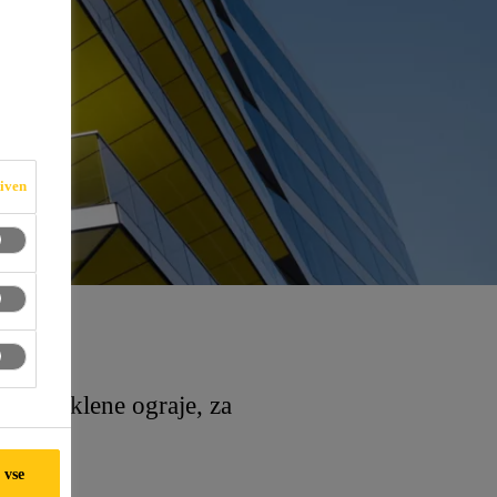
iven
 in steklene ograje, za
virja..
 vse