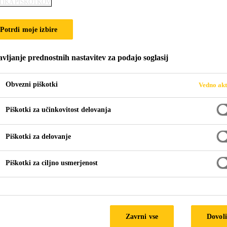
TIKA PIŠKOTKOV
Potrdi moje izbire
RAJE
vljanje prednostnih nastavitev za podajo soglasij
Obvezni piškotki
Vedno akt
Piškotki za učinkovitost delovanja
Piškotki za delovanje
klene ograje
Piškotki za ciljno usmerjenost
teklenih ograj se uporablja za popolno zasteklitev
 tako omogoča namestitev steklene plošče brez ok
Zavrni vse
Dovoli