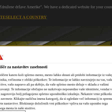
 "Združene države Amerike". We have a dedicated website for your coun
ITE
SELECT A COUNTRY
išče za nastavitev zasebnosti
iščete katero koli spletno mesto, mesto lahko shrani ali pridobi informacije iz vaše
tanovanjske
Sika hidroizolacijske
Kotiček za
lnika, večinoma v obliki piškotkov. Te informacije se lahko navezujejo na vas, vaš
kte
rešitve
arhitekte
vitve, vašo napravo ali pa skrbijo, da vaše spletno mesto deluje v skladu z vašimi
kovanji. Te informacije običajno ne razkrivajo neposredno vaše identitete, vendar 
 zagotovijo bolj prilagojeno spletno uporabniško izkušnjo. Nekatere vrste piškotk
 zavrnete. Klikajte različna imena kategorij, da si ogledate več informacij in sprem
ete nastavitve. Blokiranje določenih vrst piškotkov vpliva na vašo uporabo tega
nega mesta in naše storitve.