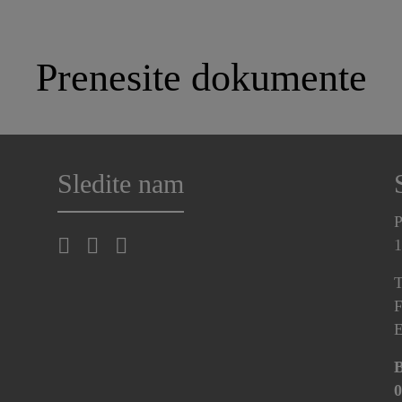
Prenesite dokumente
Sledite nam
P
1
T
F
E
B
0