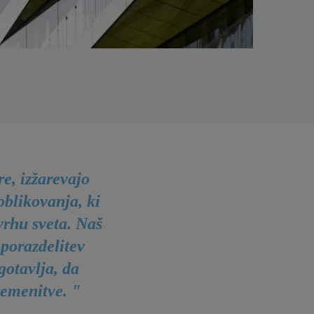
e, izžarevajo
oblikovanja, ki
 vrhu sveta. Naš
porazdelitev
gotavlja, da
remenitve. "