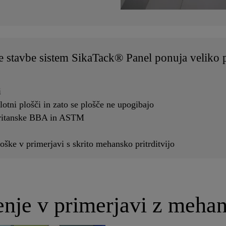
 stavbe sistem SikaTack® Panel ponuja veliko p
i
lotni plošči in zato se plošče ne upogibajo
britanske BBA in ASTM
ške v primerjavi s skrito mehansko pritrditvijo
enje v primerjavi z mehan