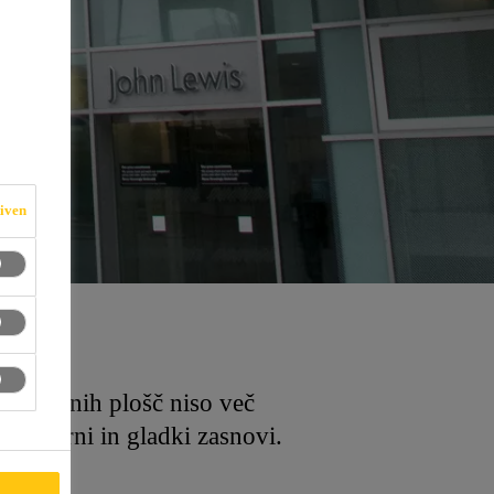
iven
eprozornih plošč niso več
nakomerni in gladki zasnovi.