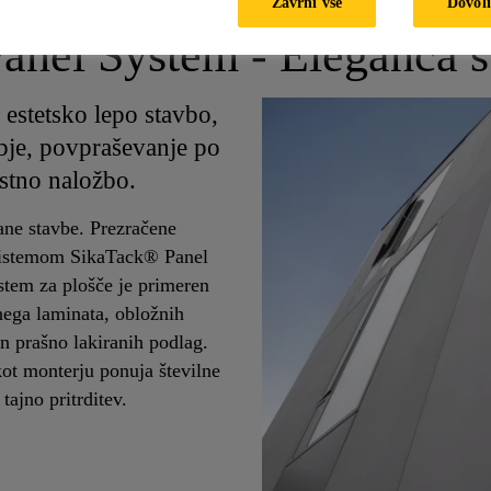
Zavrni vse
Dovoli
nel System - Eleganca s
 estetsko lepo stavbo,
bje, povpraševanje po
ostno naložbo.
ane stavbe. Prezračene
 sistemom SikaTack® Panel
stem za plošče je primeren
nega laminata, obložnih
in prašno lakiranih podlag.
kot monterju ponuja številne
tajno pritrditev.