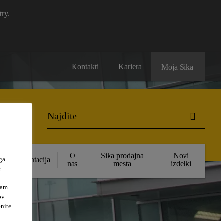
try.
Kontakti
Kariera
Moja Sika
O
Sika prodajna
Novi
ga
Dokumentacija
nas
mesta
izdelki
e
vam
ov
enite