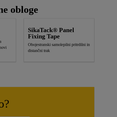
ne obloge
SikaTack® Panel
Fixing Tape
a
Obojestranski samolepilni pritrdilni in
novi
distančni trak
o?