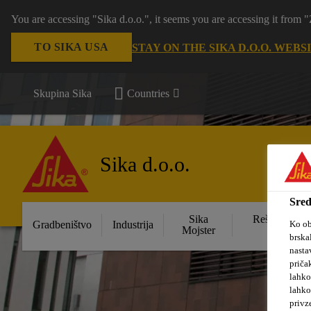
You are accessing "Sika d.o.o.", it seems you are accessing it from
TO SIKA USA
STAY ON THE SIKA D.O.O. WEBS
Skupina Sika
Countries
Sika d.o.o.
Sred
Sika
Rešitve za s
Ko ob
Gradbeništvo
Industrija
Mojster
obje
brska
nasta
priča
lahko
lahko
privz