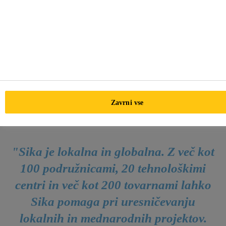
Zavrni vse
"Sika je lokalna in globalna. Z več kot
100 podružnicami, 20 tehnološkimi
centri in več kot 200 tovarnami lahko
Sika pomaga pri uresničevanju
lokalnih in mednarodnih projektov.