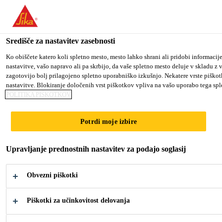
You are accessing "Sika d.o.o.", it seems you are accessing it from
TO SIKA USA
STAY ON THE SIKA D.O.O. WEBS
Središče za nastavitev zasebnosti
Ko obiščete katero koli spletno mesto, mesto lahko shrani ali pridobi informacij
nastavitve, vašo napravo ali pa skrbijo, da vaše spletno mesto deluje v skladu z
Sika d.o.o.
zagotovijo bolj prilagojeno spletno uporabniško izkušnjo. Nekatere vrste piškotk
nastavitve. Blokiranje določenih vrst piškotkov vpliva na vašo uporabo tega sple
POLITIKA PIŠKOTKOV
Potrdi moje izbire
STRUKTURNO
Upravljanje prednostnih nastavitev za podajo soglasij
LEPLJENJE
Obvezni piškotki
Piškotki za učinkovitost delovanja