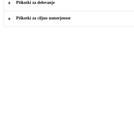
Piškotki za delovanje
Industrija
...
Strukturno lepljenje
Piškotki za ciljno usmerjenost
Strukturno zastekljene fasade so varnostno
pomembni gradbeni elementi, ki zahtevajo
preizkušene izdelke Sikasil®. Sika je
zanesljiv partner pri tesnjenju in lepljenju
zavesnih sten.
Kako vam lahko
pomagamo?