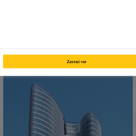
granit, marmor in peščenjak.
Sika ima posebne silikonske tesnilne mase Sikasil®, ki jih
lahko uporabljamo z občutljivimi elementi iz naravnega
kamna ali za povezovanje kovinskih fasad in okrasnih sten
z elementi iz naravnega kamna. Ne vsebujejo barvnih
spojin, ki bi lahko obarvale pore naravnega kamna, zato
Zavrni vse
jih opisujemo kot neobarvane.