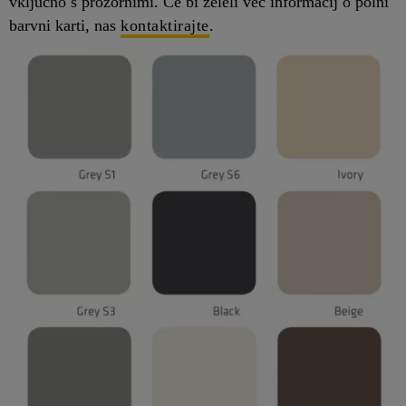
vključno s prozornimi. Če bi želeli več informacij o polni
barvni karti, nas
kontaktirajte
.