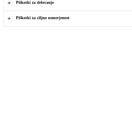
Piškotki za delovanje
Piškotki za ciljno usmerjenost
Industrija
...
Vremensko učinkovita zatesnitev
Sika tesnilne mase naredijo fasado popolno
vodoodporno tudi v težkih pogojih, kot so
temperaturne spremembe, krčenje gradbenih
materialov zaradi vlage, veter in vibracije.
Sika vremenske tesnilne mase so na voljo v
številnih barvah.
Kako vam lahko