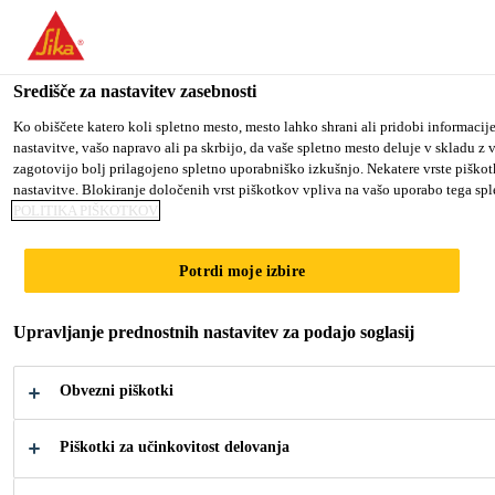
You are accessing "Sika d.o.o.", it seems you are accessing it from
TO SIKA USA
STAY ON THE SIKA D.O.O. WEBS
Središče za nastavitev zasebnosti
Ko obiščete katero koli spletno mesto, mesto lahko shrani ali pridobi informacij
nastavitve, vašo napravo ali pa skrbijo, da vaše spletno mesto deluje v skladu z
Sika d.o.o.
zagotovijo bolj prilagojeno spletno uporabniško izkušnjo. Nekatere vrste piškotk
nastavitve. Blokiranje določenih vrst piškotkov vpliva na vašo uporabo tega sple
POLITIKA PIŠKOTKOV
Potrdi moje izbire
VREMENSKO
Upravljanje prednostnih nastavitev za podajo soglasij
UČINKOVITA
Obvezni piškotki
ZATESNITEV
Piškotki za učinkovitost delovanja