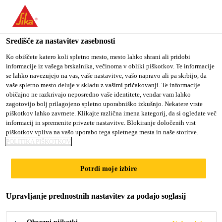
You are accessing "Sika d.o.o.", it seems you are accessing it
from "Združene države Amerike". We have a dedicated website
for your country.
Središče za nastavitev zasebnosti
TO
Ko obiščete katero koli spletno mesto, mesto lahko shrani ali pridobi
STAY ON THE SIKA
SELECT A
informacije iz vašega brskalnika, večinoma v obliki piškotkov. Te informacije
SIKA
D.O.O. WEBSITE
COUNTRY
se lahko navezujejo na vas, vaše nastavitve, vašo napravo ali pa skrbijo, da
USA
vaše spletno mesto deluje v skladu z vašimi pričakovanji. Te informacije
običajno ne razkrivajo neposredno vaše identitete, vendar vam lahko
zagotovijo bolj prilagojeno spletno uporabniško izkušnjo. Nekatere vrste
Sika d.o.o.
piškotkov lahko zavrnete. Klikajte različna imena kategorij, da si ogledate več
informacij in spremenite privzete nastavitve. Blokiranje določenih vrst
piškotkov vpliva na vašo uporabo tega spletnega mesta in naše storitve.
POLITIKA PIŠKOTKOV
VODIČ ZA
Potrdi moje izbire
APLIKACIJE V
Upravljanje prednostnih nastavitev za podajo soglasij
NAVTIKI