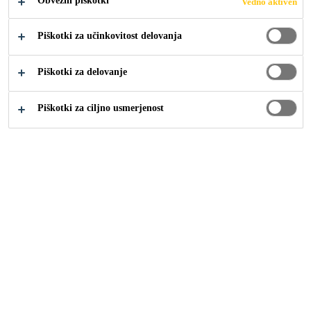
Obvezni piškotki
Vedno aktiven
PODROČJU
Piškotki za učinkovitost delovanja
NAVTIKE
Piškotki za delovanje
Piškotki za ciljno usmerjenost
Industrija
Navtika
Trenutno nimamo
razpisanih dogodkov na
tem področju.