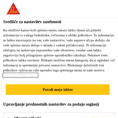
You are accessing "Sika d.o.o.", it seems you are accessing it
from "Združene države Amerike". We have a dedicated website
for your country.
Središče za nastavitev zasebnosti
TO
Ko obiščete katero koli spletno mesto, mesto lahko shrani ali pridobi
STAY ON THE SIKA
SELECT A
informacije iz vašega brskalnika, večinoma v obliki piškotkov. Te informacije
SIKA
D.O.O. WEBSITE
COUNTRY
se lahko navezujejo na vas, vaše nastavitve, vašo napravo ali pa skrbijo, da
USA
vaše spletno mesto deluje v skladu z vašimi pričakovanji. Te informacije
običajno ne razkrivajo neposredno vaše identitete, vendar vam lahko
zagotovijo bolj prilagojeno spletno uporabniško izkušnjo. Nekatere vrste
Sika d.o.o.
piškotkov lahko zavrnete. Klikajte različna imena kategorij, da si ogledate več
informacij in spremenite privzete nastavitve. Blokiranje določenih vrst
piškotkov vpliva na vašo uporabo tega spletnega mesta in naše storitve.
POLITIKA PIŠKOTKOV
Potrdi moje izbire
PRIHAJAJOČI
Upravljanje prednostnih nastavitev za podajo soglasij
DOGODKI NA