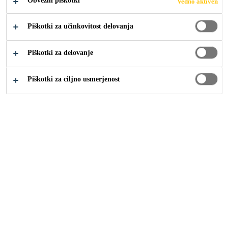
Obvezni piškotki
Vedno aktiven
LEPILA
Piškotki za učinkovitost delovanja
OMOGOČAJO
Piškotki za delovanje
INOVATIVNE
Piškotki za ciljno usmerjenost
KONCEPTE ZA
OBLIKOVANJE
VOZIL
Industrija
Proizvodnja transportnih vozil