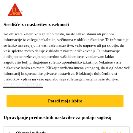
You are accessing "Sika d.o.o.", it seems you are accessing it
from "Združene države Amerike". We have a dedicated website
for your country.
Središče za nastavitev zasebnosti
TO
Ko obiščete katero koli spletno mesto, mesto lahko shrani ali pridobi
STAY ON THE SIKA
SELECT A
informacije iz vašega brskalnika, večinoma v obliki piškotkov. Te informacije
SIKA
D.O.O. WEBSITE
COUNTRY
se lahko navezujejo na vas, vaše nastavitve, vašo napravo ali pa skrbijo, da
USA
vaše spletno mesto deluje v skladu z vašimi pričakovanji. Te informacije
običajno ne razkrivajo neposredno vaše identitete, vendar vam lahko
zagotovijo bolj prilagojeno spletno uporabniško izkušnjo. Nekatere vrste
Sika d.o.o.
piškotkov lahko zavrnete. Klikajte različna imena kategorij, da si ogledate več
informacij in spremenite privzete nastavitve. Blokiranje določenih vrst
piškotkov vpliva na vašo uporabo tega spletnega mesta in naše storitve.
POLITIKA PIŠKOTKOV
SIKINA
Potrdi moje izbire
ELASTIČNA IN
Upravljanje prednostnih nastavitev za podajo soglasij
STRUKTURNA