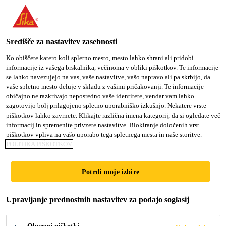
You are accessing "Sika d.o.o.", it seems you are accessing it
from "Združene države Amerike". We have a dedicated website
for your country.
Središče za nastavitev zasebnosti
Industrija
...
SikaTack® MOVE Transportation
TO
Ko obiščete katero koli spletno mesto, mesto lahko shrani ali pridobi
STAY ON THE SIKA
SELECT A
informacije iz vašega brskalnika, večinoma v obliki piškotkov. Te informacije
SIKA
D.O.O. WEBSITE
COUNTRY
se lahko navezujejo na vas, vaše nastavitve, vašo napravo ali pa skrbijo, da
USA
vaše spletno mesto deluje v skladu z vašimi pričakovanji. Te informacije
običajno ne razkrivajo neposredno vaše identitete, vendar vam lahko
zagotovijo bolj prilagojeno spletno uporabniško izkušnjo. Nekatere vrste
SikaTack® MOVE
Sika d.o.o.
piškotkov lahko zavrnete. Klikajte različna imena kategorij, da si ogledate več
informacij in spremenite privzete nastavitve. Blokiranje določenih vrst
Transportation
piškotkov vpliva na vašo uporabo tega spletnega mesta in naše storitve.
POLITIKA PIŠKOTKOV
Rešitev “vse v enem” za zamenjavo stekel
Potrdi moje izbire
na avtobusih in tovornih vozilih
Upravljanje prednostnih nastavitev za podajo soglasij
SikaTack® MOVE Transportation je poliuretansko
lepilo za hladno lepljenje stekel in fugiranje