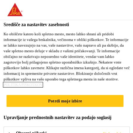
You are accessing "Sika d.o.o.", it seems you are accessing it
from "Združene države Amerike". We have a dedicated website
for your country.
Središče za nastavitev zasebnosti
TO
Ko obiščete katero koli spletno mesto, mesto lahko shrani ali pridobi
STAY ON THE SIKA
SELECT A
informacije iz vašega brskalnika, večinoma v obliki piškotkov. Te informacije
SIKA
D.O.O. WEBSITE
COUNTRY
se lahko navezujejo na vas, vaše nastavitve, vašo napravo ali pa skrbijo, da
USA
vaše spletno mesto deluje v skladu z vašimi pričakovanji. Te informacije
običajno ne razkrivajo neposredno vaše identitete, vendar vam lahko
zagotovijo bolj prilagojeno spletno uporabniško izkušnjo. Nekatere vrste
Sika d.o.o.
piškotkov lahko zavrnete. Klikajte različna imena kategorij, da si ogledate več
informacij in spremenite privzete nastavitve. Blokiranje določenih vrst
piškotkov vpliva na vašo uporabo tega spletnega mesta in naše storitve.
POLITIKA PIŠKOTKOV
Potrdi moje izbire
GLADKI EPOKSI
Upravljanje prednostnih nastavitev za podajo soglasij
TLAKI