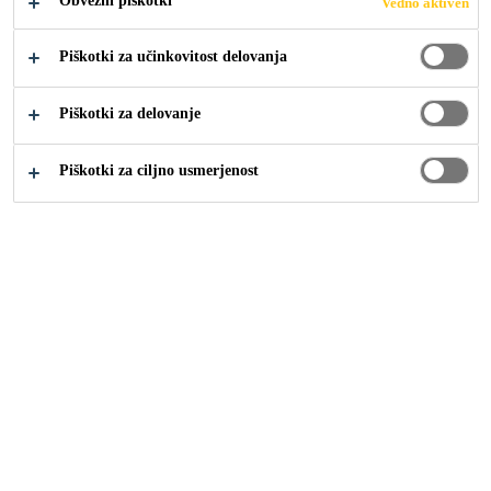
Obvezni piškotki
Vedno aktiven
Piškotki za učinkovitost delovanja
Piškotki za delovanje
Industrija
...
Epoxy Smooth
Piškotki za ciljno usmerjenost
Sikafloor® Marine Deco Epoxy so
edinstveni, robustni in kemično odporna
dekorativni tlaki iz epoksidne smole. Talni
sistem se ponaša z gladkimi površinami v
vseh barvah.
Dekorativna epoksi gladka