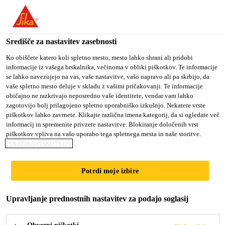
You are accessing "Sika d.o.o.", it seems you are accessing it
from "Združene države Amerike". We have a dedicated website
for your country.
Središče za nastavitev zasebnosti
Industrija
...
Sikaflex®-298
TO
Ko obiščete katero koli spletno mesto, mesto lahko shrani ali pridobi
STAY ON THE SIKA
SELECT A
informacije iz vašega brskalnika, večinoma v obliki piškotkov. Te informacije
SIKA
D.O.O. WEBSITE
COUNTRY
se lahko navezujejo na vas, vaše nastavitve, vašo napravo ali pa skrbijo, da
USA
vaše spletno mesto deluje v skladu z vašimi pričakovanji. Te informacije
običajno ne razkrivajo neposredno vaše identitete, vendar vam lahko
zagotovijo bolj prilagojeno spletno uporabniško izkušnjo. Nekatere vrste
Sikaflex®-298
Sika d.o.o.
piškotkov lahko zavrnete. Klikajte različna imena kategorij, da si ogledate več
informacij in spremenite privzete nastavitve. Blokiranje določenih vrst
piškotkov vpliva na vašo uporabo tega spletnega mesta in naše storitve.
Sikaflex-298 je samoizravnalna enokomponentna
POLITIKA PIŠKOTKOV
poliuretanska lepilna in tesnilna masa, ki po reakciji
z vlago iz okolja preide v trden elastomer. Masa
Potrdi moje izbire
Sikaflex-298, je razvita posebej za navtično
Berite več +
industrijo in je izdelana po sistemu za zagotavljanje
Upravljanje prednostnih nastavitev za podajo soglasij
kakovosti po standardu ISO 9001 / 14001 in ustreza
zahtevam Mednarodne navtične organizacije
- Enokomponenten